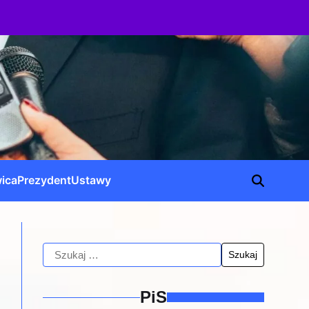
ica
Prezydent
Ustawy
PiS