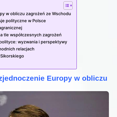
opy w obliczu zagrożeń ze Wschodu
je polityczne w Polsce
zagranicznej
O na tle współczesnych zagrożeń
polityce: wyzwania i perspektywy
hodnich relacjach
 Sikorskiego
zjednoczenie Europy w obliczu