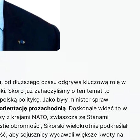
a, od dłuższego czasu odgrywa kluczową rolę w
ki. Skoro już zahaczyliśmy o ten temat to
olską politykę
. Jako były minister spraw
orientację prozachodnią
. Doskonale widać to w
zy z krajami NATO, zwłaszcza ze Stanami
e obronności, Sikorski wielokrotnie podkreślał
ość, aby sojusznicy wydawali większe kwoty na