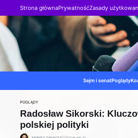
Strona główna
Prywatność
Zasady użytkowan
Sejm i senat
Poglądy
Koa
POGLĄDY
Radosław Sikorski: Kluczo
polskiej polityki
MONIKA SANACKA
2026-06-11