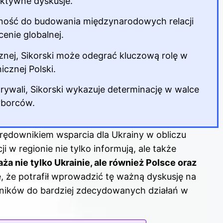
uktywne dyskusje.
olność do budowania międzynarodowych relacji
cenie globalnej.
cznej, Sikorski może odegrać kluczową rolę w
icznej Polski.
rywali, Sikorski wykazuje determinację w walce
yborców.
 orędownikiem wsparcia dla Ukrainy w obliczu
ji w regionie nie tylko informują, ale także
aża nie tylko Ukrainie, ale również Polsce oraz
ię, że potrafił wprowadzić tę ważną dyskusję na
ników do bardziej zdecydowanych działań w