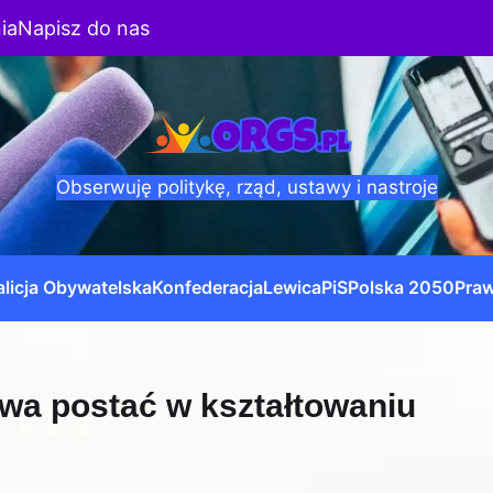
ia
Napisz do nas
Obserwuję politykę, rząd, ustawy i nastroje
licja Obywatelska
Konfederacja
Lewica
PiS
Polska 2050
Praw
wa postać w kształtowaniu