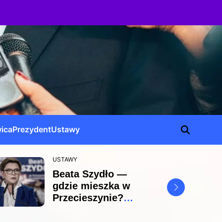
ica
Prezydent
Ustawy
USTAWY
Beata Szydło —
gdzie mieszka w
Przecieszynie?
zaskakujące
szczegóły domu