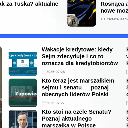
ak za Tuska? aktualne
Rosnąca a
nowe możl
AUTOR:
MONIKA S
Wakacje kredytowe: kiedy
Sejm zdecyduje i co to
oznacza dla kredytobiorców
2026-07-28
Kto teraz jest marszałkiem
sejmu i senatu — poznaj
obecnych liderów Polski
2026-07-27
Kto stoi na czele Senatu?
Poznaj aktualnego
marszałka w Polsce