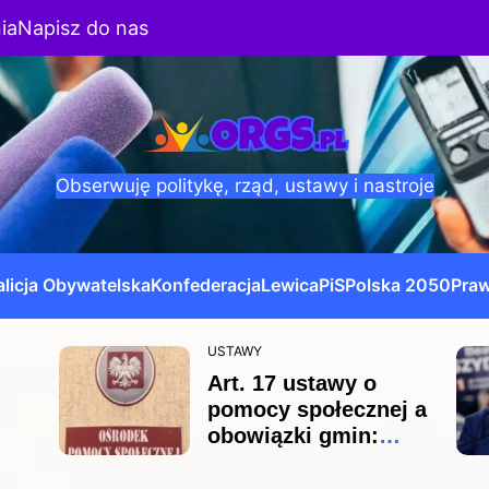
ia
Napisz do nas
Obserwuję politykę, rząd, ustawy i nastroje
licja Obywatelska
Konfederacja
Lewica
PiS
Polska 2050
Praw
USTAWY
Art. 17 ustawy o
pomocy społecznej a
obowiązki gmin:
zakres zadań i
odpowiedzialności