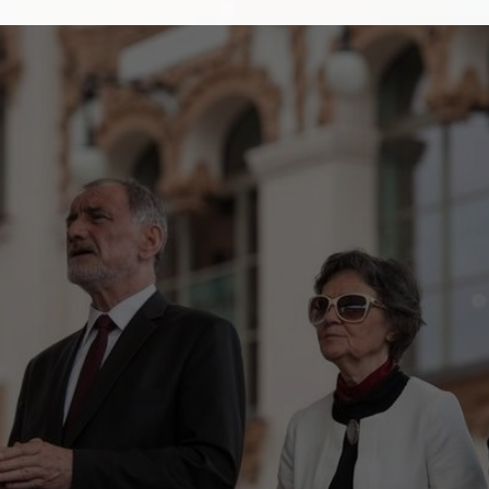
PREZYDENT
prezydenta Dudy: zaskakując
o Janinie Milewskiej-Dudzie
AUTOR:
MONIKA SANACKA
2026-08-05
 Dudów stanowi prawdziwy skarb polskiej nauki i kult
anina Milewska-Duda oraz Jan Tadeusz Duda, znani s
środowisku akademickim, ale…
WIĘCEJ