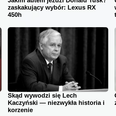
Jakim autem jeździ Donald Tusk?
zaskakujący wybór: Lexus RX
450h
Skąd wywodzi się Lech
Kaczyński — niezwykła historia i
korzenie