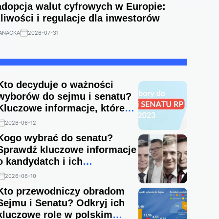
dopcja walut cyfrowych w Europie:
iwości i regulacje dla inwestorów
ANACKA
2026-07-31
Kto decyduje o ważności
wyborów do sejmu i senatu?
Kluczowe informacje, które
musisz znać
2026-06-12
Kogo wybrać do senatu?
Sprawdź kluczowe informacje
o kandydatch i ich
programach
2026-06-10
Kto przewodniczy obradom
Sejmu i Senatu? Odkryj ich
kluczowe role w polskim