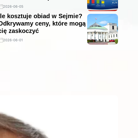
parlamencie
2026-06-05
Ile kosztuje obiad w Sejmie?
Odkrywamy ceny, które mogą
cię zaskoczyć
2026-06-01