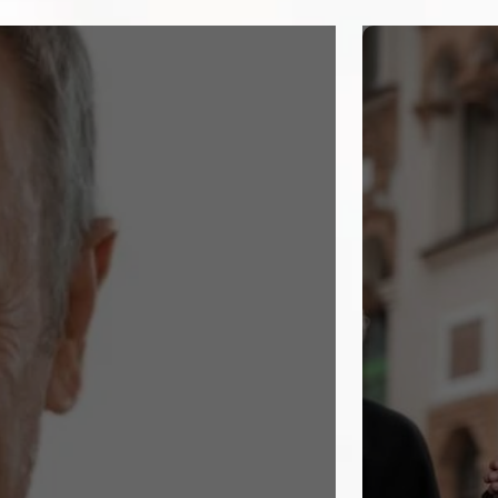
informacje i
kontrowersje
Matka 
Rodzina
teściowie, J