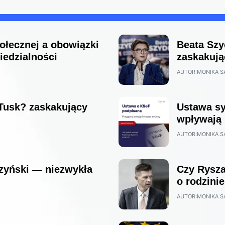
ołecznej a obowiązki
Beata Szy
iedzialności
zaskakują
AUTOR:
MONIKA S
Tusk? zaskakujący
Ustawa sy
wpływają 
AUTOR:
MONIKA S
zyński — niezwykła
Czy Rysza
o rodzinie
AUTOR:
MONIKA S