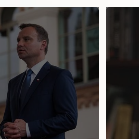
e fakty
ury. Moi
ą nie tylko w