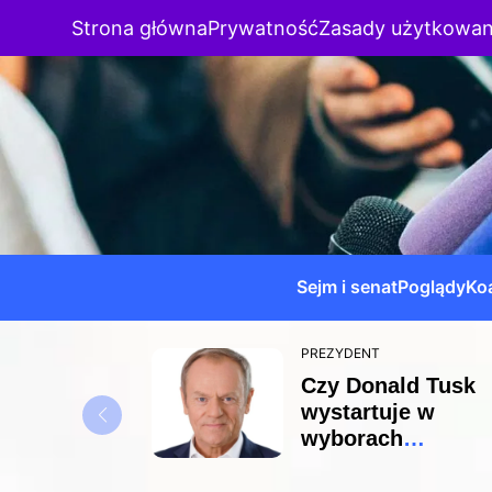
Strona główna
Prywatność
Zasady użytkowan
Sejm i senat
Poglądy
Koa
PREZYDENT
Czy Donald Tusk
wystartuje w
wyborach
prezydenckich?
Najnowsze