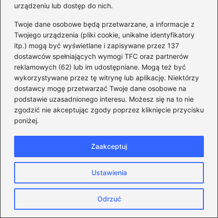
urządzeniu lub dostęp do nich.
Czy Mentzen ma dzieci? Poznaj imiona
jego pociech i ich historie
Twoje dane osobowe będą przetwarzane, a informacje z
Twojego urządzenia (pliki cookie, unikalne identyfikatory
Krzysztof Bosak – kontrowersje i
itp.) mogą być wyświetlane i zapisywane przez 137
osiągnięcia, które warto poznać
dostawców spełniających wymogi TFC oraz partnerów
reklamowych (62) lub im udostępniane. Mogą też być
Zaskakujące wyniki głosowań: jak
wykorzystywane przez tę witrynę lub aplikację. Niektórzy
dostawcy mogę przetwarzać Twoje dane osobowe na
głosowali posłowie Konfederacji?
podstawie uzasadnionego interesu. Możesz się na to nie
Bosak w Sejmie: Czy kontrowersje
zgodzić nie akceptując zgody poprzez kliknięcie przycisku
poniżej.
prowadzą do jego odwołania?
Co z Bosakiem? Spojrzenie na
Zaakceptuj
kontrowersje i przyszłość polityki w
Sejmie
Ustawienia
Czy Grzegorz Braun odszedł? Ostatnie
Odrzuć
kontrowersyjne wieści na temat polityka