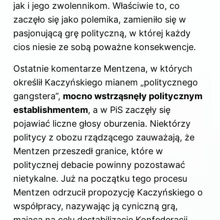
jak i jego zwolennikom. Właściwie to, co
zaczęło się jako polemika, zamieniło się w
pasjonującą grę polityczną, w której każdy
cios niesie ze sobą poważne konsekwencje.
Ostatnie komentarze Mentzena, w których
określił Kaczyńskiego mianem „politycznego
gangstera”,
mocno wstrząsnęły politycznym
establishmentem
, a w PiS zaczęły się
pojawiać liczne głosy oburzenia. Niektórzy
politycy z obozu rządzącego zauważają, że
Mentzen przeszedł granice, które w
politycznej debacie powinny pozostawać
nietykalne. Już na początku tego procesu
Mentzen odrzucił propozycję Kaczyńskiego o
współpracy, nazywając ją cyniczną grą,
mającą na celu destabilizację Konfederacji.