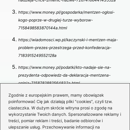
nadzieja-chce-zmienic-nazwe-7267416644143552a
https://www.money.pl/gospodarka/mentzen-oglosi-
kogo-poprze-w-drugiej-turze-wyborow-
7158498583870144a.html
https://wiadomosci.wp.pl/kaczynski-i-mentzen-maja-
problem-prezes-przestrzega-przed-konfederacja-
7183915249552128a
https://www.money.pl/podatki/kto-nadaje-sie-na-
prezydenta-odpowiedz-da-deklaracja-mentzena-
opinia-7158782882564832a.html
Zgodnie z europejskim prawem, mamy obowiązek
Powiązane wpisy:
poinformować Cię jak działają pliki "cookies", czyli tzw.
ciasteczka. W dużym skrócie witryna prosi o zgodę na
Krzysztof Bosak – życie i osiągnięcia
wykorzystanie Twoich danych. Spersonalizowane reklamy i
kontrowersyjnego polityka, które warto
treści, pomiar reklam i treści, badanie odbiorców i
poznać
ulepszanie usług. Przechowywanie informacji na