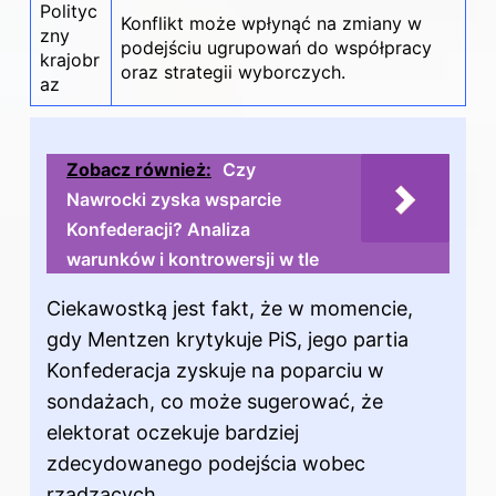
Polityc
Konflikt może wpłynąć na zmiany w
zny
podejściu ugrupowań do współpracy
krajobr
oraz strategii wyborczych.
az
Zobacz również:
Czy
Nawrocki zyska wsparcie
Konfederacji? Analiza
warunków i kontrowersji w tle
Ciekawostką jest fakt, że w momencie,
gdy Mentzen krytykuje PiS, jego partia
Konfederacja zyskuje na poparciu w
sondażach, co może sugerować, że
elektorat oczekuje bardziej
zdecydowanego podejścia wobec
rządzących.