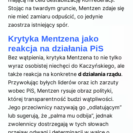
Stojąc na twardym gruncie, Mentzen zdaje się
nie mieć zamiaru odpuścić, co jedynie
zaostrza istniejący spór.
Krytyka Mentzena jako
reakcja na działania PiS
Bez wątpienia, krytyka Mentzena to nie tylko
wyraz osobistej niechęci do Kaczyńskiego, ale
także reakcja na konkretne
d działania rządu
.
Przywołując byłych liderów oraz ich zarzuty
wobec PiS, Mentzen rysuje obraz polityki,
której transparentność budzi wątpliwości.
Jego przeciwnicy nazywają go „odlatującym”
lub sugerują, że „palma mu odbija”, jednak
zwolennicy dostrzegają w tych słowach
przejaw odwagi i determinacji w walce o