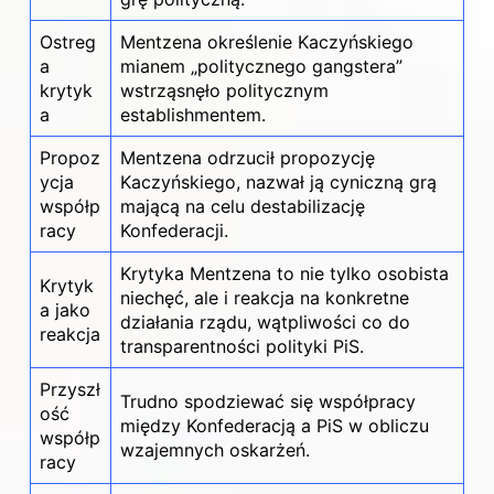
Ostreg
Mentzena określenie Kaczyńskiego
a
mianem „politycznego gangstera”
krytyk
wstrząsnęło politycznym
a
establishmentem.
Propoz
Mentzena odrzucił propozycję
ycja
Kaczyńskiego, nazwał ją cyniczną grą
współp
mającą na celu destabilizację
racy
Konfederacji.
Krytyka Mentzena to nie tylko osobista
Krytyk
niechęć, ale i reakcja na konkretne
a jako
działania rządu, wątpliwości co do
reakcja
transparentności polityki PiS.
Przyszł
Trudno spodziewać się współpracy
ość
między Konfederacją a PiS w obliczu
współp
wzajemnych oskarżeń.
racy