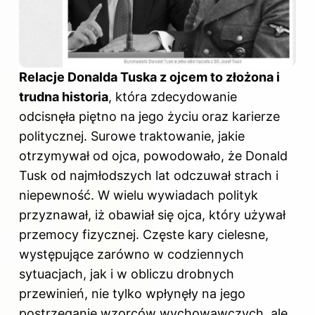
Relacje Donalda Tuska z ojcem to złożona i
trudna historia
, która zdecydowanie
odcisnęła piętno na jego życiu oraz karierze
politycznej. Surowe traktowanie, jakie
otrzymywał od ojca, powodowało, że Donald
Tusk od najmłodszych lat odczuwał strach i
niepewność. W wielu wywiadach polityk
przyznawał, iż obawiał się ojca, który używał
przemocy fizycznej. Częste kary cielesne,
występujące zarówno w codziennych
sytuacjach, jak i w obliczu drobnych
przewinień, nie tylko wpłynęły na jego
postrzeganie wzorców wychowawczych, ale