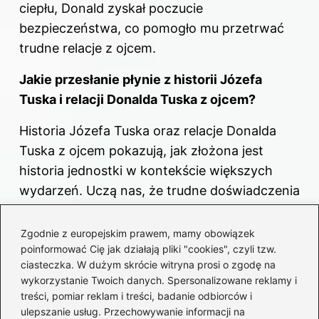
ciepłu, Donald zyskał poczucie
bezpieczeństwa, co pomogło mu przetrwać
trudne relacje z ojcem.
Jakie przesłanie płynie z historii Józefa
Tuska i relacji Donalda Tuska z ojcem?
Historia Józefa Tuska oraz relacje Donalda
Tuska z ojcem pokazują, jak złożona jest
historia jednostki w kontekście większych
wydarzeń. Uczą nas, że trudne doświadczenia
mogą stać się fundamentem determinacji i siły
w dążeniu do sukcesów, a każda historia
Zgodnie z europejskim prawem, mamy obowiązek
poinformować Cię jak działają pliki "cookies", czyli tzw.
posiada wiele warstw i emocji, które mają
ciasteczka. W dużym skrócie witryna prosi o zgodę na
wpływ na życie kolejnych pokoleń.
wykorzystanie Twoich danych. Spersonalizowane reklamy i
treści, pomiar reklam i treści, badanie odbiorców i
ulepszanie usług. Przechowywanie informacji na