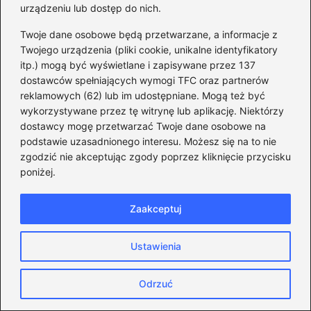
urządzeniu lub dostęp do nich.
Twoje dane osobowe będą przetwarzane, a informacje z
Twojego urządzenia (pliki cookie, unikalne identyfikatory
itp.) mogą być wyświetlane i zapisywane przez 137
dostawców spełniających wymogi TFC oraz partnerów
reklamowych (62) lub im udostępniane. Mogą też być
wykorzystywane przez tę witrynę lub aplikację. Niektórzy
dostawcy mogę przetwarzać Twoje dane osobowe na
podstawie uzasadnionego interesu. Możesz się na to nie
zgodzić nie akceptując zgody poprzez kliknięcie przycisku
poniżej.
Zaakceptuj
Powiązane wpisy:
Ustawienia
Nowe wyzwania i szanse: Jak ustawa o
zdrowiu publicznym transformuje polski
Odrzuć
system ochrony zdrowia