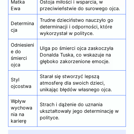
Matka
Ostoja miłości i wsparcia, w
Ewa
przeciwieństwie do surowego ojca.
Trudne dzieciństwo nauczyło go
Determina
determinacji i odporności, które
cja
wykorzystał w polityce.
Odniesieni
Ulga po śmierci ojca zaskoczyła
e do
Donalda Tuska, co wskazuje na
śmierci
głęboko zakorzenione emocje.
ojca
Starał się stworzyć lepszą
Styl
atmosferę dla swoich dzieci,
ojcostwa
unikając błędów własnego ojca.
Wpływ
Strach i dążenie do uznania
wychowa
ukształtowały jego determinację w
nia na
polityce.
karierę