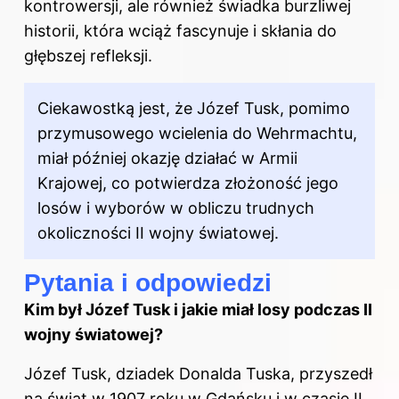
kontrowersji, ale również świadka burzliwej
historii, która wciąż fascynuje i skłania do
głębszej refleksji.
Ciekawostką jest, że Józef Tusk, pomimo
przymusowego wcielenia do Wehrmachtu,
miał później okazję działać w Armii
Krajowej, co potwierdza złożoność jego
losów i wyborów w obliczu trudnych
okoliczności II wojny światowej.
Pytania i odpowiedzi
Kim był Józef Tusk i jakie miał losy podczas II
wojny światowej?
Józef Tusk, dziadek Donalda Tuska, przyszedł
na świat w 1907 roku w Gdańsku i w czasie II