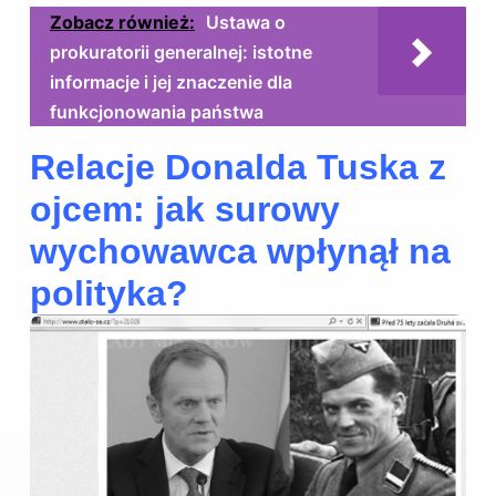
Zobacz również:
Ustawa o
prokuratorii generalnej: istotne
informacje i jej znaczenie dla
funkcjonowania państwa
Relacje Donalda Tuska z
ojcem: jak surowy
wychowawca wpłynął na
polityka?