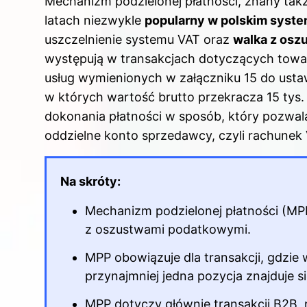
Mechanizm podzielonej płatności, znany takż
latach niezwykle
popularny w polskim syst
uszczelnienie systemu VAT oraz
walka z os
występują w transakcjach dotyczących towar
usług wymienionych w załączniku 15 do
usta
w których wartość brutto przekracza 15 tys
dokonania płatności w sposób, który pozwala
oddzielne konto sprzedawcy, czyli rachunek 
Na skróty:
Mechanizm podzielonej płatności (MPP
z oszustwami podatkowymi.
MPP obowiązuje dla transakcji, gdzie 
przynajmniej jedna pozycja znajduje s
MPP dotyczy głównie transakcji B2B,