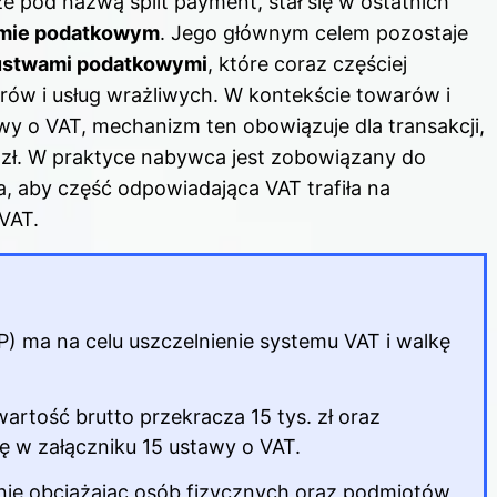
e pod nazwą split payment, stał się w ostatnich
emie podatkowym
. Jego głównym celem pozostaje
zustwami podatkowymi
, które coraz częściej
ów i usług wrażliwych. W kontekście towarów i
wy o VAT
, mechanizm ten obowiązuje dla transakcji,
. zł. W praktyce nabywca jest zobowiązany do
, aby część odpowiadająca VAT trafiła na
VAT.
) ma na celu uszczelnienie systemu VAT i walkę
wartość brutto przekracza 15 tys. zł oraz
ię w załączniku 15 ustawy o VAT.
 nie obciążając osób fizycznych oraz podmiotów