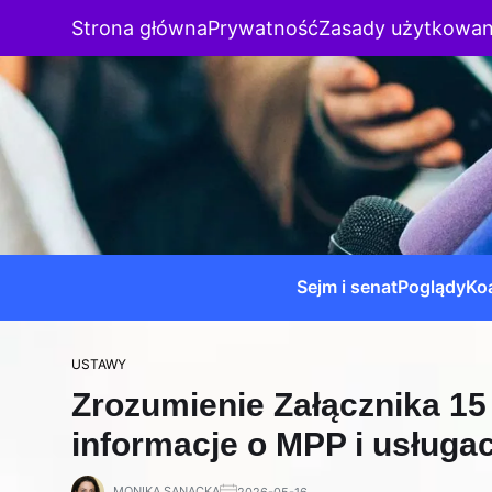
Strona główna
Prywatność
Zasady użytkowan
Sejm i senat
Poglądy
Koa
USTAWY
Zrozumienie Załącznika 15
informacje o MPP i usługa
MONIKA SANACKA
2026-05-16