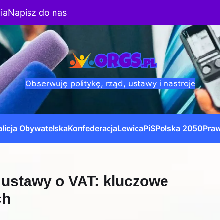
ia
Napisz do nas
Obserwuję politykę, rząd, ustawy i nastroje
licja Obywatelska
Konfederacja
Lewica
PiS
Polska 2050
Praw
 ustawy o VAT: kluczowe
ch