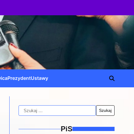
ica
Prezydent
Ustawy
PiS