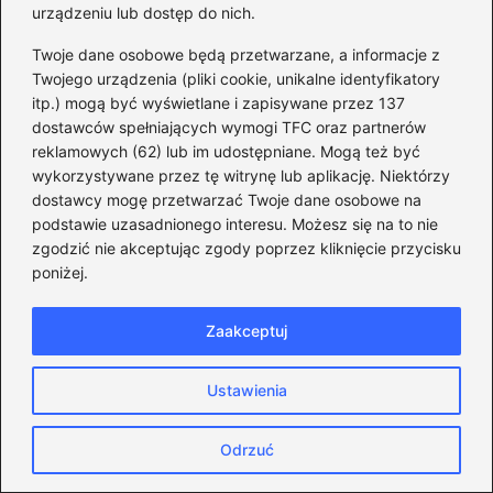
urządzeniu lub dostęp do nich.
Twoje dane osobowe będą przetwarzane, a informacje z
Witryna internetowa
Twojego urządzenia (pliki cookie, unikalne identyfikatory
itp.) mogą być wyświetlane i zapisywane przez 137
dostawców spełniających wymogi TFC oraz partnerów
reklamowych (62) lub im udostępniane. Mogą też być
Zapamiętaj moje dane w tej przeglądarce
podczas pisania kolejnych komentarzy.
wykorzystywane przez tę witrynę lub aplikację. Niektórzy
dostawcy mogę przetwarzać Twoje dane osobowe na
podstawie uzasadnionego interesu. Możesz się na to nie
zgodzić nie akceptując zgody poprzez kliknięcie przycisku
poniżej.
Poczytaj więcej
Zaakceptuj
Ustawienia
Odrzuć