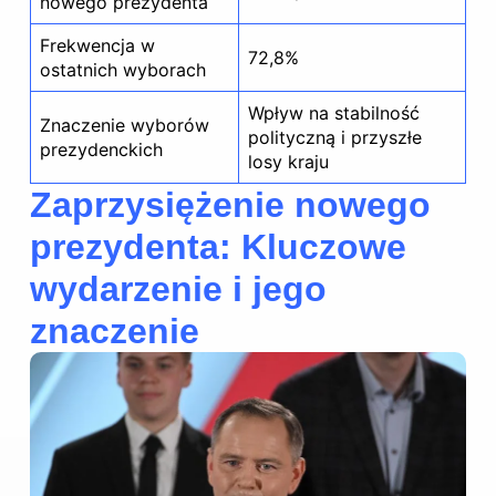
nowego prezydenta
Frekwencja w
72,8%
ostatnich wyborach
Wpływ na stabilność
Znaczenie wyborów
polityczną i przyszłe
prezydenckich
losy kraju
Zaprzysiężenie nowego
prezydenta: Kluczowe
wydarzenie i jego
znaczenie