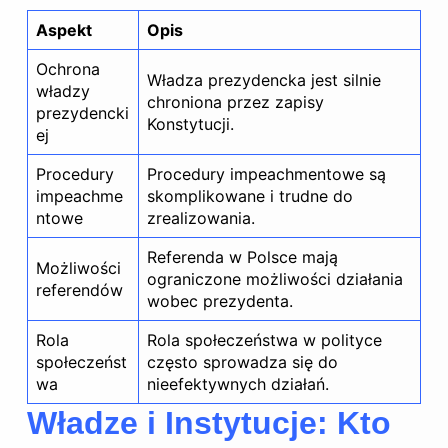
Aspekt
Opis
Ochrona
Władza prezydencka jest silnie
władzy
chroniona przez zapisy
prezydencki
Konstytucji.
ej
Procedury
Procedury impeachmentowe są
impeachme
skomplikowane i trudne do
ntowe
zrealizowania.
Referenda w
Polsce
mają
Możliwości
ograniczone możliwości działania
referendów
wobec prezydenta.
Rola
Rola społeczeństwa w polityce
społeczeńst
często sprowadza się do
wa
nieefektywnych działań.
Władze i Instytucje: Kto