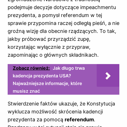
podejmuje decyzje dotyczące impeachmentu
prezydenta, a pomysł referendum w tej
sprawie przypomina raczej odległą pieśń, a nie
groźną wizję dla obecnie rządzących. To tak,
jakby próbować przyrządzić zupę,
korzystając wyłącznie z przypraw,
zapominając o głównych składnikach.
Zobacz również:
Jak długo trwa
kadencja prezydenta USA?
Najważniejsze informacje, które
musisz znać
Stwierdzenie faktów ukazuje, że Konstytucja
wyklucza możliwość skrócenia kadencji
prezydenta za pomocą
referendum
.