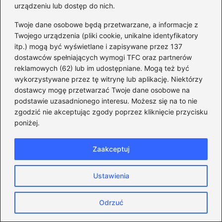
społecznościowych, obywatele mogą jedynie
urządzeniu lub dostęp do nich.
wyrażać swoje niezadowolenie, co nie
Twoje dane osobowe będą przetwarzane, a informacje z
przekłada się na konkretne działania prawne.
Twojego urządzenia (pliki cookie, unikalne identyfikatory
itp.) mogą być wyświetlane i zapisywane przez 137
Powiązane wpisy:
dostawców spełniających wymogi TFC oraz partnerów
reklamowych (62) lub im udostępniane. Mogą też być
Wybory prezydenta i posłów w Polsce:
wykorzystywane przez tę witrynę lub aplikację. Niektórzy
dostawcy mogę przetwarzać Twoje dane osobowe na
Kluczowe różnice co 5 i 4 lata
podstawie uzasadnionego interesu. Możesz się na to nie
Ile naprawdę zarabia prezydent RP? Oto
zgodzić nie akceptując zgody poprzez kliknięcie przycisku
poniżej.
zaskakujące szczegóły jego
wynagrodzenia!
Zaakceptuj
Ile lat Andrzej Duda rządzi Polską? Oto
zaskakujące fakty o jego kadencji
Ustawienia
Kiedy wybieramy prezydenta? Oto
Odrzuć
kluczowe daty i szczegóły wyborów,
które musisz znać