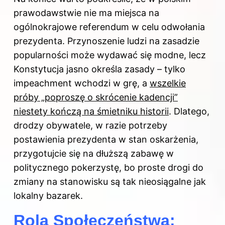
prawodawstwie nie ma miejsca na
ogólnokrajowe referendum w celu odwołania
prezydenta. Przynoszenie ludzi na zasadzie
popularności może wydawać się modne, lecz
Konstytucja jasno określa zasady – tylko
impeachment wchodzi w grę, a
wszelkie
próby „poproszę o skrócenie kadencji”
niestety kończą na śmietniku historii
. Dlatego,
drodzy obywatele, w razie potrzeby
postawienia prezydenta w stan oskarżenia,
przygotujcie się na dłuższą zabawę w
politycznego pokerzystę, bo proste drogi do
zmiany na stanowisku są tak nieosiągalne jak
lokalny bazarek.
Rola Społeczeństwa: