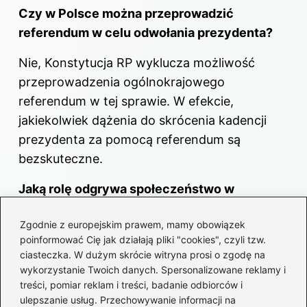
Czy w Polsce można przeprowadzić
referendum w celu odwołania prezydenta?
Nie, Konstytucja RP wyklucza możliwość
przeprowadzenia ogólnokrajowego
referendum w tej sprawie. W efekcie,
jakiekolwiek dążenia do skrócenia kadencji
prezydenta za pomocą referendum są
bezskuteczne.
Jaką rolę odgrywa społeczeństwo w
procesie odwołania prezydenta?
Zgodnie z europejskim prawem, mamy obowiązek
Rola społeczeństwa jest ograniczona,
poinformować Cię jak działają pliki "cookies", czyli tzw.
ciasteczka. W dużym skrócie witryna prosi o zgodę na
ponieważ nie ma możliwości bezpośredniego
wykorzystanie Twoich danych. Spersonalizowane reklamy i
wpływu na decyzje dotyczące impeachmentu.
treści, pomiar reklam i treści, badanie odbiorców i
Mimo aktywności w mediach
ulepszanie usług. Przechowywanie informacji na