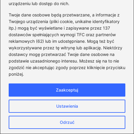
urządzeniu lub dostęp do nich.
Sejm elekcyjny – odkryj kluczowe fakty o
Twoje dane osobowe będą przetwarzane, a informacje z
wyborze króla w Polsce
Twojego urządzenia (pliki cookie, unikalne identyfikatory
itp.) mogą być wyświetlane i zapisywane przez 137
Jak skutecznie unikać błędów na
dostawców spełniających wymogi TFC oraz partnerów
fakturach zgodnie z art. 106k ustawy o
reklamowych (62) lub im udostępniane. Mogą też być
VAT
wykorzystywane przez tę witrynę lub aplikację. Niektórzy
dostawcy mogę przetwarzać Twoje dane osobowe na
podstawie uzasadnionego interesu. Możesz się na to nie
zgodzić nie akceptując zgody poprzez kliknięcie przycisku
Druga żona lidera PSL
poniżej.
Kontrowersje i reakcje społeczne
Zaakceptuj
Kościelne ceremonie w Polsce
Władysław Kosiniak-Kamysz ślub kościelny
Ustawienia
Życie prywatne polityków
Odrzuć