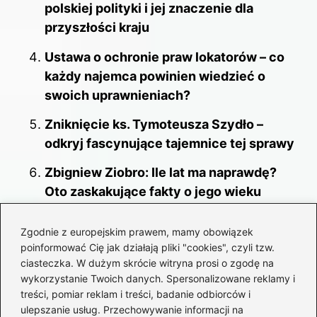
polskiej polityki i jej znaczenie dla
przyszłości kraju
Ustawa o ochronie praw lokatorów – co
każdy najemca powinien wiedzieć o
swoich uprawnieniach?
Zniknięcie ks. Tymoteusza Szydło –
odkryj fascynujące tajemnice tej sprawy
Zbigniew Ziobro: Ile lat ma naprawdę?
Oto zaskakujące fakty o jego wieku
Hołownia w życiu prywatnym:
Zgodnie z europejskim prawem, mamy obowiązek
odkrywamy, czy jest żonaty
poinformować Cię jak działają pliki "cookies", czyli tzw.
ciasteczka. W dużym skrócie witryna prosi o zgodę na
Ustawa o dodatkach mieszkaniowych:
wykorzystanie Twoich danych. Spersonalizowane reklamy i
Praktyczne sposoby na uniknięcie
treści, pomiar reklam i treści, badanie odbiorców i
problemów z opłatami
ulepszanie usług. Przechowywanie informacji na