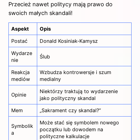
Przecież nawet politycy mają prawo do
swoich małych skandali!
Aspekt
Opis
Postać
Donald Kosiniak-Kamysz
Wydarze
Ślub
nie
Reakcja
Wzbudza kontrowersje i szum
mediów
medialny
Niektórzy traktują to wydarzenie
Opinie
jako polityczny skandal
Mem
„Sakrament czy skandal?”
Może stać się symbolem nowego
Symbolik
początku lub dowodem na
a
polityczne kalkulacje