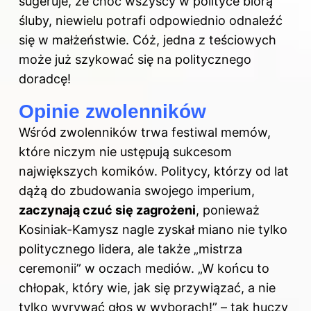
sugeruje, że choć wszyscy w polityce biorą
śluby, niewielu potrafi odpowiednio odnaleźć
się w małżeństwie. Cóż, jedna z teściowych
może już szykować się na politycznego
doradcę!
Opinie zwolenników
Wśród zwolenników trwa festiwal memów,
które niczym nie ustępują sukcesom
największych komików. Politycy, którzy od lat
dążą do zbudowania swojego imperium,
zaczynają czuć się zagrożeni
, ponieważ
Kosiniak-Kamysz nagle zyskał miano nie tylko
politycznego lidera, ale także „mistrza
ceremonii” w oczach mediów. „W końcu to
chłopak, który wie, jak się przywiązać, a nie
tylko wyrywać głos w wyborach!” – tak huczy