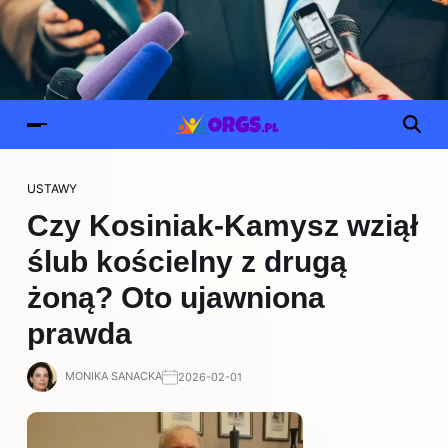
USTAWY
Czy Kosiniak-Kamysz wziął
ślub kościelny z drugą
żoną? Oto ujawniona
prawda
MONIKA SANACKA
2026-02-01