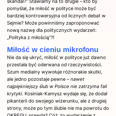
skandal?” Stawiamy na to drugie – kto by
pomyślał, że miłość w polityce może być
bardziej kontrowersyjna od licznych debat w
Sejmie? Może powinniśmy zaproponować
nową nazwę dla politycznych wydarzeń:
„Polityka z miłością”?!
Miłość w cieniu mikrofonu
Nie da się ukryć, miłość w polityce już dawno
przestała być oderwana od rzeczywistości.
Szum medialny wywołuje różnorakie skutki,
ale jedno pozostaje pewne –
nawet
najpiękniejszy ślub w Polsce nie zatrzyma fali
krytyki
. Kosiniak-Kamysz wydaje się, że dodał
pikanterii do swojego wizerunku, ale z drugiej
strony, może po tym ślubie nie ma powrotu do
OKRĘGU, prawda? Cóż, to wydarzenie z