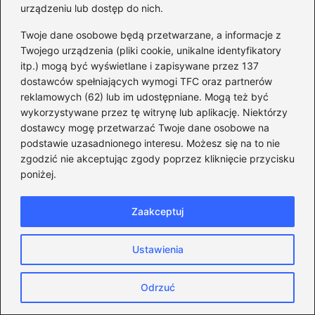
urządzeniu lub dostęp do nich.
Co naprawdę sprzedał Tusk?
Zaskakujące kulisy wyprzedaży spółek
Twoje dane osobowe będą przetwarzane, a informacje z
państwowych
Twojego urządzenia (pliki cookie, unikalne identyfikatory
itp.) mogą być wyświetlane i zapisywane przez 137
2026-05-05
dostawców spełniających wymogi TFC oraz partnerów
reklamowych (62) lub im udostępniane. Mogą też być
wykorzystywane przez tę witrynę lub aplikację. Niektórzy
dostawcy mogę przetwarzać Twoje dane osobowe na
podstawie uzasadnionego interesu. Możesz się na to nie
zgodzić nie akceptując zgody poprzez kliknięcie przycisku
poniżej.
Zaakceptuj
Ustawienia
Odrzuć
Borys Budka: odkryj kulisy jego
fascynującej kariery politycznej