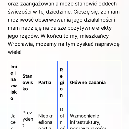
oraz zaangażowania może stanowić oddech
świeżości w tej dziedzinie. Cieszę się, że mam
możliwość obserwowania jego działalności i
mam nadzieję na dalsze pozytywne efekty
jego rządów. W końcu to my, mieszkańcy
Wrocławia, możemy na tym zyskać naprawdę
wiele!
Imi
R
ę i
Stan
e
na
owis
Partia
gi
Główne zadania
zw
ko
o
isk
n
o
D
Prez
Ja
Nieokr
ol
Wzmocnienie
yden
ce
eślona
n
infrastruktury,
t
k
partia
oś
poprawa jakości