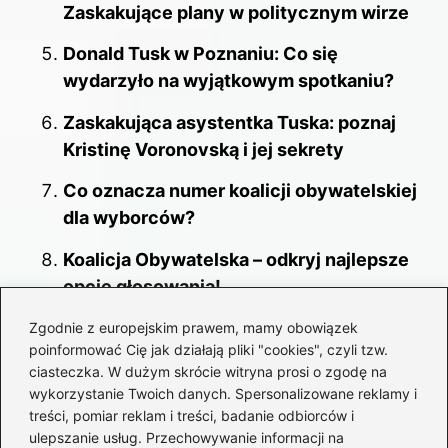
Zaskakujące plany w politycznym wirze
Donald Tusk w Poznaniu: Co się
wydarzyło na wyjątkowym spotkaniu?
Zaskakująca asystentka Tuska: poznaj
Kristinę Voronovską i jej sekrety
Co oznacza numer koalicji obywatelskiej
dla wyborców?
Koalicja Obywatelska – odkryj najlepsze
opcje głosowania!
Koalicja Obywatelska i 100 konkretów:
Zgodnie z europejskim prawem, mamy obowiązek
poinformować Cię jak działają pliki "cookies", czyli tzw.
Co nowego w programie?
ciasteczka. W dużym skrócie witryna prosi o zgodę na
wykorzystanie Twoich danych. Spersonalizowane reklamy i
Koalicja z PO: Które partie współpracują i
treści, pomiar reklam i treści, badanie odbiorców i
co to oznacza dla polityki?
ulepszanie usług. Przechowywanie informacji na