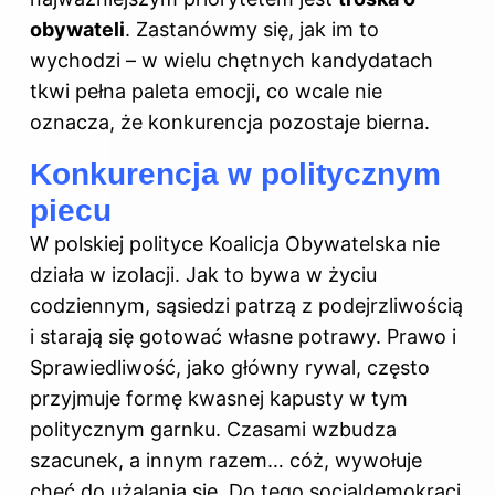
obywateli
. Zastanówmy się, jak im to
wychodzi – w wielu chętnych kandydatach
tkwi pełna paleta emocji, co wcale nie
oznacza, że konkurencja pozostaje bierna.
Konkurencja w politycznym
piecu
W polskiej polityce Koalicja Obywatelska nie
działa w izolacji. Jak to bywa w życiu
codziennym, sąsiedzi patrzą z podejrzliwością
i starają się gotować własne potrawy. Prawo i
Sprawiedliwość, jako główny rywal, często
przyjmuje formę kwasnej kapusty w tym
politycznym garnku. Czasami wzbudza
szacunek, a innym razem… cóż, wywołuje
chęć do użalania się. Do tego socjaldemokraci