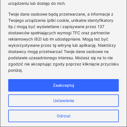
urządzeniu lub dostęp do nich.
Twoje dane osobowe będą przetwarzane, a informacje z
Analiza konkurencji na polskiej scenie
Twojego urządzenia (pliki cookie, unikalne identyfikatory
politycznej
itp.) mogą być wyświetlane i zapisywane przez 137
dostawców spełniających wymogi TFC oraz partnerów
Historia i ewolucja Koalicji Obywatelskiej
reklamowych (62) lub im udostępniane. Mogą też być
wykorzystywane przez tę witrynę lub aplikację. Niektórzy
Koalicja Obywatelska w polskiej polityce
dostawcy mogę przetwarzać Twoje dane osobowe na
Program i wartości Koalicji Obywatelskiej
podstawie uzasadnionego interesu. Możesz się na to nie
zgodzić nie akceptując zgody poprzez kliknięcie przycisku
Wyzwania i strategie wyborcze KO
poniżej.
Zaakceptuj
Ustawienia
Odrzuć
Monika Sanacka