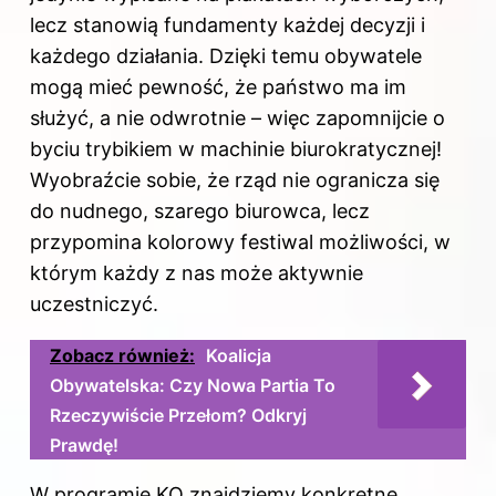
lecz stanowią fundamenty każdej decyzji i
każdego działania. Dzięki temu obywatele
mogą mieć pewność, że państwo ma im
służyć, a nie odwrotnie – więc zapomnijcie o
byciu trybikiem w machinie biurokratycznej!
Wyobraźcie sobie, że rząd nie ogranicza się
do nudnego, szarego biurowca, lecz
przypomina kolorowy festiwal możliwości, w
którym każdy z nas może aktywnie
uczestniczyć.
Zobacz również:
Koalicja
Obywatelska: Czy Nowa Partia To
Rzeczywiście Przełom? Odkryj
Prawdę!
W programie KO znajdziemy konkretne