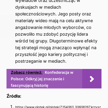
wywiadów oraz uczestnicząc w
dyskusjach w mediach
społecznościowych. Jego posty oraz
materiały wideo mają na celu aktywne
angażowanie młodych wyborców, co
pozwoliło mu zdobyć pozycję lidera
wśród tej grupy. Długoterminowe efekty
tej strategii mogą znacząco wpłynąć na
przyszłość jego kariery politycznej i
postrzeganie w mediach.
Zobacz również:
Konfederacja w
Polsce: Odkryj jej znaczenie i
fascynującą historię
Źródła:
https://www.plotek.pl/plotek/7,154063,30608267,krzysz