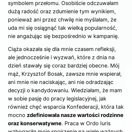
symbolem przełomu. Osobiście odczuwałam
dużą radość oraz zdumienie tym wynikiem,
ponieważ ani przez chwilę nie myślałam, że
uda mi się osiągnąć tak wielką popularność,
nie angażując się bezpośrednio w kampanię.
Ciąża okazała się dla mnie czasem refleksji,
ale jednocześnie i wyzwań, które z dnia na
dzień stawały się coraz bardziej obecne. Mój
mąż, Krzysztof Bosak, zawsze mnie wspierał,
ani mnie nie naciskając, ani nie odradzając
decyzji o kandydowaniu. Wiedziałam, że mam
w sobie pasję do pracy legislacyjnej, jak
również chęć wsparcia Konfederacji, która tak
mocno
zdefiniowała nasze wartości rodzinne
oraz konserwatywne
. Praca w Ordo Iuris
wzbogaciła moje spojrzenie na wiele ważnych