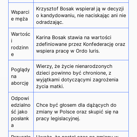
Krzysztof Bosak wspierał ją w decyzji
Wsparci
o kandydowaniu, nie naciskając ani nie
e męża
odradzając.
Wartośc
Karina Bosak stawia na wartości
i
zdefiniowane przez Konfederację oraz
rodzinn
wspiera pracę w Ordo Iuris.
e
Wierzy, że życie nienarodzonych
Poglądy
dzieci powinno być chronione, z
na
wyjątkami dotyczącymi zagrożenia
aborcję
życia matki.
Odpowi
edzialno
Chce być głosem dla dążących do
ść jako
zmiany w Polsce oraz skupić się na
posłank
pracy legislacyjnej.
a
Przyszło
Uważa, że nastał czas na zmiany w