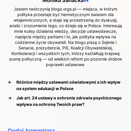
Monika Sanacka
Jestem twórczynią bloga orgs.pl — miejsca, w którym
polityka przestaje być hermetycznym światem dla
wtajemniczonych, a staje się przestrzenią do dyskusji,
analiz i zrozumienia tego, co dzieje się w Polsce. Interesują
mnie kulisy działania władzy, decyzje ustawodawcze,
napięcia między partiami i to, jak polityka wpływa na
codzienne życie obywateli. Na blogu piszę o Sejmie i
Senacie, prezydencie, PiS, Koalicji Obywatelskiej,
Konfederacji i wszystkich tych, którzy kształtują krajową
scenę polityczną — od wielkich reform po pozornie drobne
poprawki ustawowe.
←
Różnice między ustawami oświatowymi a ich wpływ
na system edukacji w Polsce
→
Jak art. 24 ustawy o ochronie zdrowia psychicznego
wpływa na ochronę Twoich praw?
Dodaj komentarz