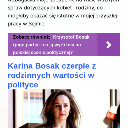
spraw dotyczących kobiet i rodziny, co
mogłoby okazać się istotne w mojej przyszłej
pracy w Sejmie.
Zobacz również:
Krzysztof Bosak
i jego partia – co ją wyróżnia na
polskiej scenie politycznej?
Karina Bosak czerpie z
rodzinnych wartości w
polityce