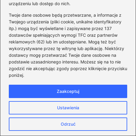
urządzeniu lub dostęp do nich.
Zapamiętaj moje dane w tej przeglądarce
Twoje dane osobowe będą przetwarzane, a informacje z
podczas pisania kolejnych komentarzy.
Twojego urządzenia (pliki cookie, unikalne identyfikatory
itp.) mogą być wyświetlane i zapisywane przez 137
dostawców spełniających wymogi TFC oraz partnerów
reklamowych (62) lub im udostępniane. Mogą też być
wykorzystywane przez tę witrynę lub aplikację. Niektórzy
Poczytaj więcej
dostawcy mogę przetwarzać Twoje dane osobowe na
podstawie uzasadnionego interesu. Możesz się na to nie
zgodzić nie akceptując zgody poprzez kliknięcie przycisku
poniżej.
Zaakceptuj
Ustawienia
Odrzuć