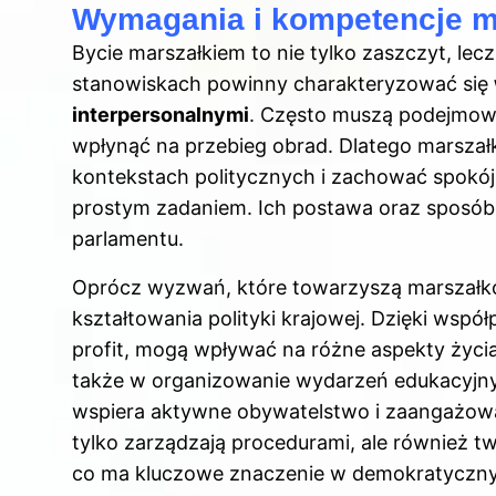
Wymagania i kompetencje 
Bycie marszałkiem to nie tylko zaszczyt, lec
stanowiskach powinny charakteryzować się
interpersonalnymi
. Często muszą podejmow
wpłynąć na przebieg obrad. Dlatego marsza
kontekstach politycznych i zachować spokój
prostym zadaniem. Ich postawa oraz sposób d
parlamentu.
Oprócz wyzwań, które towarzyszą marszałkom,
kształtowania polityki krajowej. Dzięki współ
profit, mogą wpływać na różne aspekty życia
także w organizowanie wydarzeń edukacyjnyc
wspiera aktywne obywatelstwo i zaangażowa
tylko zarządzają procedurami, ale również t
co ma kluczowe znaczenie w demokratyczny