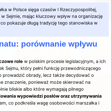
ałka w Polsce sięga czasów I Rzeczypospolitej,
e w Sejmie, mając kluczowy
wpływ na
organizację
, co pokazuje długą tradycję tego stanowiska w
enatu: porównanie wpływu
czowe role
w polskim procesie legislacyjnym, a ich
łek Sejmu, który pełni funkcję przewodniczącego
lko prowadzić obrady, lecz także decydować o
e znaczenie, ponieważ może skierować na
nie bliskie albo które wymagają pilnego
lowania wypowiedzi posłów oraz utrzymywania
utem, co podkreśla wagę osobowości marszałka i