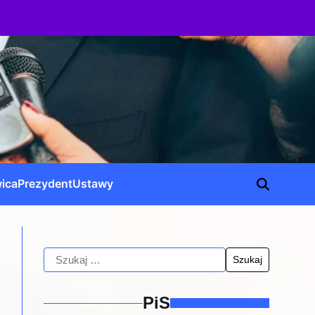
ica
Prezydent
Ustawy
PiS