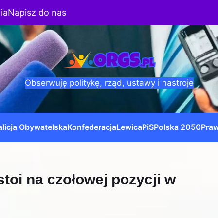
ia
Napisz do nas
Obserwuję politykę, rząd, ustawy i nastroje
licja Obywatelska
Konfederacja
Lewica
PiS
Polska 2050
Praw
stoi na czołowej pozycji w