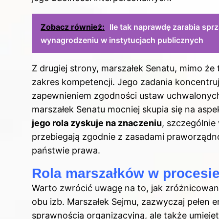
Zobacz również:
Ile tak naprawdę zarabia spr
wynagrodzeniu w instytucjach publicznych
Z drugiej strony,
marszałek Senatu
, mimo że 
zakres kompetencji. Jego zadania koncentru
zapewnieniem zgodności ustaw uchwalonych p
marszałek Senatu mocniej skupia się na aspek
jego rola zyskuje na znaczeniu
, szczególnie
przebiegają zgodnie z zasadami praworządno
państwie prawa.
Rola marszałków w procesie
Warto zwrócić uwagę na to, jak zróżnicowa
obu izb. Marszałek Sejmu, zazwyczaj pełen en
sprawnością organizacyjną, ale także umiej