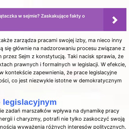
zątaczka w sejmie? Zaskakujące fakty o
także zarządza pracami swojej izby, ma nieco inny
ją się głównie na nadzorowaniu procesu związane z
rzez Sejm z konstytucją. Taki nacisk sprawia, że
tach prawnych i formalnych w legislacji. W efekcie,
 w kontekście zapewnienia, że prace legislacyjne
ści, co jest niezwykle istotne w demokratycznym
 legislacyjnym
nie zadań marszałków wpływa na dynamikę pracy
ergii i charyzmy, potrafi nie tylko zaskoczyć swoją
ętnością wyważenia różnych interesów politycznych.