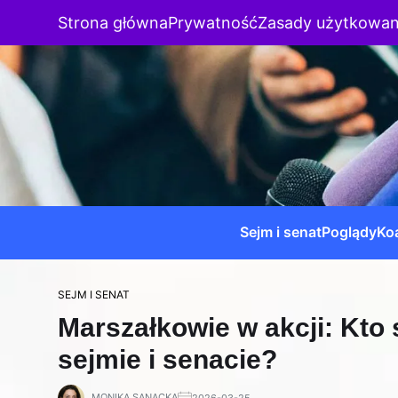
Strona główna
Prywatność
Zasady użytkowan
Sejm i senat
Poglądy
Koa
SEJM I SENAT
Marszałkowie w akcji: Kto 
sejmie i senacie?
MONIKA SANACKA
2026-03-25