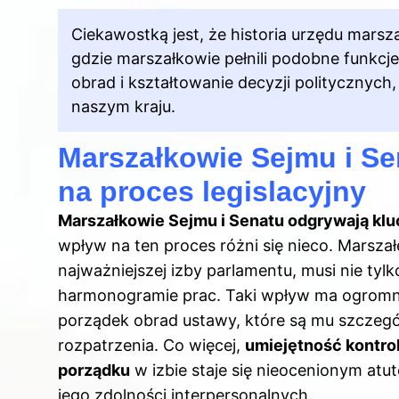
Ciekawostką jest, że historia urzędu marsz
gdzie marszałkowie pełnili podobne funkcj
obrad i kształtowanie decyzji politycznych
naszym kraju.
Marszałkowie Sejmu i S
na proces legislacyjny
Marszałkowie Sejmu i Senatu odgrywają klu
wpływ na ten proces różni się nieco. Marsza
najważniejszej izby parlamentu, musi nie ty
harmonogramie prac. Taki wpływ ma ogromn
porządek obrad ustawy, które są mu szczegól
rozpatrzenia. Co więcej,
umiejętność kontro
porządku
w izbie staje się nieocenionym at
jego zdolności interpersonalnych.