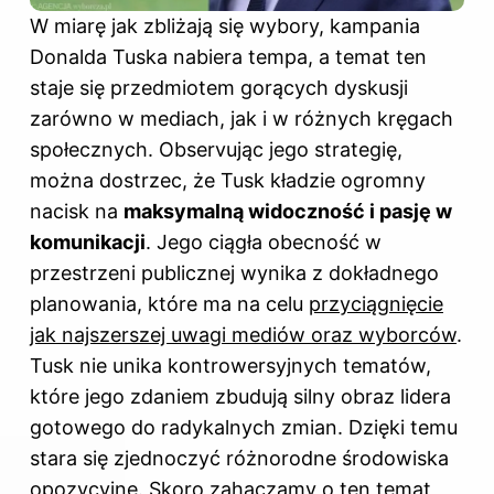
W miarę jak zbliżają się wybory, kampania
Donalda Tuska nabiera tempa, a temat ten
staje się przedmiotem gorących dyskusji
zarówno w mediach, jak i w różnych kręgach
społecznych. Observując jego strategię,
można dostrzec, że Tusk kładzie ogromny
nacisk na
maksymalną widoczność i pasję w
komunikacji
. Jego ciągła obecność w
przestrzeni publicznej wynika z dokładnego
planowania, które ma na celu
przyciągnięcie
jak najszerszej uwagi mediów oraz wyborców
.
Tusk nie unika kontrowersyjnych tematów,
które jego zdaniem zbudują silny obraz lidera
gotowego do radykalnych zmian. Dzięki temu
stara się zjednoczyć różnorodne środowiska
opozycyjne. Skoro zahaczamy o ten temat,