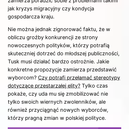
zamierza poradzić sobie z problemami takimi
jak kryzys migracyjny czy kondycja
gospodarcza kraju.
Nie można jednak zignorować faktu, że w
obliczu groźby konkurencji ze strony
nowoczesnych polityków, którzy potrafią
skuteczniej dotrzeć do młodszej publiczności,
Tusk musi działać bardzo ostrożnie. Jakie
konkretne propozycje zamierza przedstawić
wyborcom?
Czy potrafi przełamać stereotypy
dotyczące przestarzałej elity?
Tylko czas
pokaże, czy uda mu się zmobilizować nie
tylko swoich wiernych zwolenników, ale
również przyciągnąć nowych wyborców,
którzy pragną zmian w polskiej polityce.