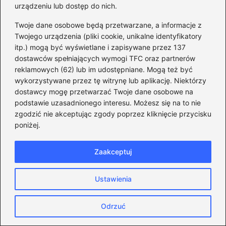
urządzeniu lub dostęp do nich.
Twoje dane osobowe będą przetwarzane, a informacje z
Twojego urządzenia (pliki cookie, unikalne identyfikatory
itp.) mogą być wyświetlane i zapisywane przez 137
dostawców spełniających wymogi TFC oraz partnerów
Monika Sanacka
reklamowych (62) lub im udostępniane. Mogą też być
wykorzystywane przez tę witrynę lub aplikację. Niektórzy
Jestem twórczynią bloga orgs.pl — miejsca, w którym
dostawcy mogę przetwarzać Twoje dane osobowe na
polityka przestaje być hermetycznym światem dla
podstawie uzasadnionego interesu. Możesz się na to nie
wtajemniczonych, a staje się przestrzenią do dyskusji,
zgodzić nie akceptując zgody poprzez kliknięcie przycisku
analiz i zrozumienia tego, co dzieje się w Polsce. Interesują
mnie kulisy działania władzy, decyzje ustawodawcze,
poniżej.
napięcia między partiami i to, jak polityka wpływa na
codzienne życie obywateli. Na blogu piszę o Sejmie i
Zaakceptuj
Senacie, prezydencie, PiS, Koalicji Obywatelskiej,
Konfederacji i wszystkich tych, którzy kształtują krajową
scenę polityczną — od wielkich reform po pozornie drobne
Ustawienia
poprawki ustawowe.
Odrzuć
←
Ile naprawdę zarabia prezydent Warszawy?
Odkrywamy zaskakujące szczegóły wynagrodzenia