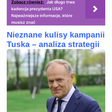
Zobacz również:
Jak długo trwa
kadencja prezydenta USA?
Najważniejsze informacje, które
musisz znać
Nieznane kulisy kampanii
Tuska – analiza strategii