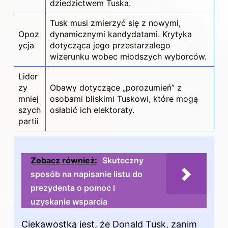
dziedzictwem Tuska.
Tusk musi zmierzyć się z nowymi,
Opoz
dynamicznymi kandydatami. Krytyka
ycja
dotycząca jego przestarzałego
wizerunku wobec młodszych wyborców.
Lider
zy
Obawy dotyczące „porozumień” z
mniej
osobami bliskimi Tuskowi, które mogą
szych
osłabić ich elektoraty.
partii
Zobacz również:
Skuteczny
sposób na napisanie listu do
prezydenta o pomoc i
uzyskanie wsparcia
Ciekawostką jest, że Donald Tusk, zanim