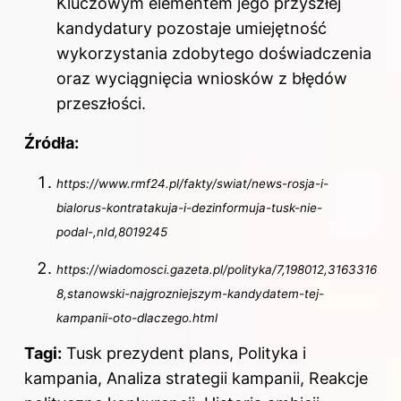
Kluczowym elementem jego przyszłej
kandydatury pozostaje umiejętność
wykorzystania zdobytego doświadczenia
oraz wyciągnięcia wniosków z błędów
przeszłości.
Źródła:
https://www.rmf24.pl/fakty/swiat/news-rosja-i-
bialorus-kontratakuja-i-dezinformuja-tusk-nie-
podal-,nId,8019245
https://wiadomosci.gazeta.pl/polityka/7,198012,3163316
8,stanowski-najgrozniejszym-kandydatem-tej-
kampanii-oto-dlaczego.html
Tagi:
Tusk prezydent plans, Polityka i
kampania, Analiza strategii kampanii, Reakcje