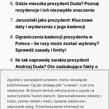
Gdzie mieszka prezydent Duda? Poznaj
rezydencje i ich niezwykłe znaczenie
Jaruzelski jako prezydent: Kluczowe
daty i wydarzenia z jego kadencji
Ograniczenia kadencji prezydenta w
Polsce – ile razy może zostać wybrany?
Sprawdź zasady i limity!
Ile tak naprawdę zarabia prezydent
Andrzej Duda? Oto zaskakujące fakty o
jego pensji
Zgodnie z europejskim prawem, mamy obowiązek
Jacek Sutryk i jego osiągnięcia – kto stoi
poinformować Cię jak działają pliki "cookies", czyli tzw.
na czele Wrocławia?
ciasteczka. W dużym skrócie witryna prosi o zgodę na
wykorzystanie Twoich danych. Spersonalizowane reklamy i
treści, pomiar reklam i treści, badanie odbiorców i
ulepszanie usług. Przechowywanie informacji na