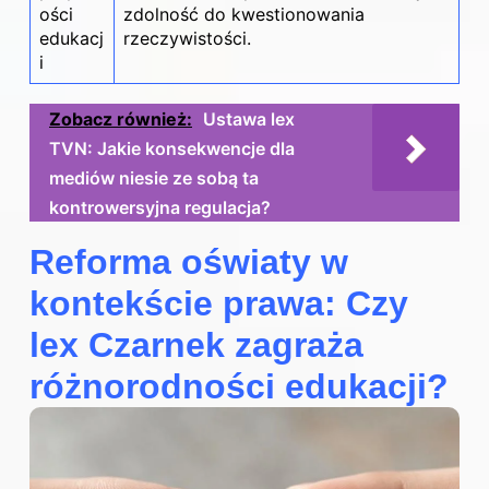
ości
zdolność do kwestionowania
edukacj
rzeczywistości.
i
Zobacz również:
Ustawa lex
TVN: Jakie konsekwencje dla
mediów niesie ze sobą ta
kontrowersyjna regulacja?
Reforma oświaty w
kontekście prawa: Czy
lex Czarnek zagraża
różnorodności edukacji?