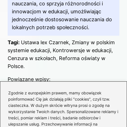
nauczania, co sprzyja różnorodności i
innowacjom w edukacji, umożliwiając
jednocześnie dostosowanie nauczania do
lokalnych potrzeb społeczności.
Tagi:
Ustawa lex Czarnek, Zmiany w polskim
systemie edukacji, Kontrowersje w edukacji,
Cenzura w szkołach, Reforma oświaty w
Polsce.
Powiązane wpisy:
Nowe wyzwania i szanse: Jak ustawa o
Zgodnie z europejskim prawem, mamy obowiązek
zdrowiu publicznym transformuje polski
poinformować Cię jak działają pliki "cookies", czyli tzw.
ciasteczka. W dużym skrócie witryna prosi o zgodę na
system ochrony zdrowia
wykorzystanie Twoich danych. Spersonalizowane reklamy i
treści, pomiar reklam i treści, badanie odbiorców i
Odkrywamy, jakie auto ma Tusk:
ulepszanie usług. Przechowywanie informacji na
zaskakujące fakty o jego samochodach