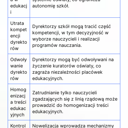
edukacj
autonomię szkół.
i
Utrata
Dyrektorzy szkół mogą tracić część
kompet
kompetencji, w tym decyzyjność w
encji
wyborze nauczycieli i realizacji
dyrekto
programów nauczania.
rów
Odwoły
Dyrektorzy mogą być odwoływani na
wanie
życzenie kuratorów oświaty, co
dyrekto
zagraża niezależności placówek
rów
edukacyjnych.
Homog
Zatrudnianie tylko nauczycieli
enizacj
zgadzających się z linią rządową może
a treści
prowadzić do homogenizacji treści
edukac
edukacyjnych.
yjnych
Kontrol
Nowelizacja wprowadza mechanizmy