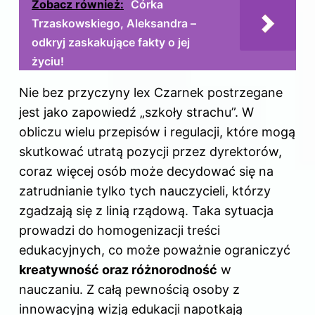
Zobacz również:
Córka
Trzaskowskiego, Aleksandra –
odkryj zaskakujące fakty o jej
życiu!
Nie bez przyczyny lex Czarnek postrzegane
jest jako zapowiedź „szkoły strachu”. W
obliczu wielu przepisów i regulacji, które mogą
skutkować utratą pozycji przez dyrektorów,
coraz więcej osób może decydować się na
zatrudnianie tylko tych nauczycieli, którzy
zgadzają się z linią rządową. Taka sytuacja
prowadzi do homogenizacji treści
edukacyjnych, co może poważnie ograniczyć
kreatywność oraz różnorodność
w
nauczaniu. Z całą pewnością osoby z
innowacyjną wizją edukacji napotkają