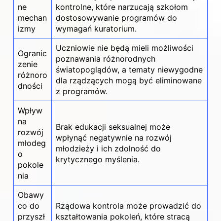
ne
kontrolne, które narzucają szkołom
mechan
dostosowywanie programów do
izmy
wymagań kuratorium.
Uczniowie nie będą mieli możliwości
Ogranic
poznawania różnorodnych
zenie
światopoglądów, a tematy niewygodne
różnoro
dla rządzących mogą być eliminowane
dności
z programów.
Wpływ
na
Brak edukacji seksualnej może
rozwój
wpłynąć negatywnie na rozwój
młodeg
młodzieży i ich zdolność do
o
krytycznego myślenia.
pokole
nia
Obawy
co do
Rządowa kontrola może prowadzić do
przyszł
kształtowania pokoleń, które stracą