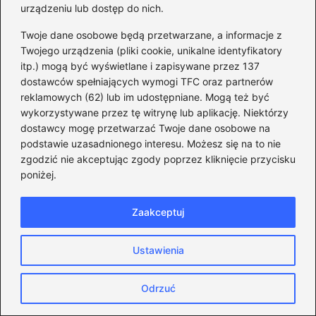
urządzeniu lub dostęp do nich.
Czy Hołownia ma związek z Kościołem?
Twoje dane osobowe będą przetwarzane, a informacje z
Odkrywamy jego duchową drogę
Twojego urządzenia (pliki cookie, unikalne identyfikatory
itp.) mogą być wyświetlane i zapisywane przez 137
Burmistrz czy prezydent? Zobacz, jakie
dostawców spełniających wymogi TFC oraz partnerów
są kluczowe różnice w samorządzie w
reklamowych (62) lub im udostępniane. Mogą też być
wykorzystywane przez tę witrynę lub aplikację. Niektórzy
Polsce
dostawcy mogę przetwarzać Twoje dane osobowe na
Odkryj fascynującą historię Mateusza
podstawie uzasadnionego interesu. Możesz się na to nie
zgodzić nie akceptując zgody poprzez kliknięcie przycisku
Morawieckiego: Gdzie i kiedy rozpoczęła
poniżej.
się jego droga?
Zagadkowe korzenie Donalda Tuska –
Zaakceptuj
odkryj fascynującą historię jego
pochodzenia
Ustawienia
Ustawa o pracy na morzu: Co musisz
Odrzuć
wiedzieć o kluczowych przepisach dla
marynarzy