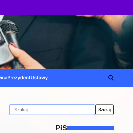
ica
Prezydent
Ustawy
PiS