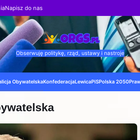
ia
Napisz do nas
Obserwuję politykę, rząd, ustawy i nastroje
licja Obywatelska
Konfederacja
Lewica
PiS
Polska 2050
Praw
bywatelska