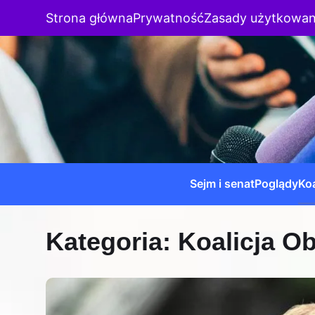
Strona główna
Prywatność
Zasady użytkowan
Sejm i senat
Poglądy
Koa
Kategoria:
Koalicja O