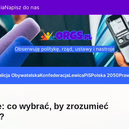
ia
Napisz do nas
Obserwuję politykę, rząd, ustawy i nastroje
licja Obywatelska
Konfederacja
Lewica
PiS
Polska 2050
Praw
: co wybrać, by zrozumieć
?