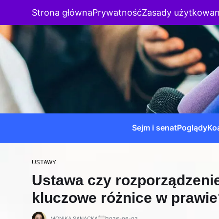
Strona główna
Prywatność
Zasady użytkowan
Sejm i senat
Poglądy
Koa
USTAWY
Ustawa czy rozporządzenie
kluczowe różnice w prawie
MONIKA SANACKA
2026-06-03