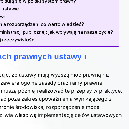
wpisują się w polski system prawny
 ustawie
awa
ia rozporządzeń: co warto wiedzieć?
istracji publicznej: jak wpływają na nasze życie?
 rzeczywistości
ch prawnych ustawy i
azuje, że ustawy mają wyższą moc prawną niż
, zawiera ogólne zasady oraz ramy prawne,
 muszą później realizować te przepisy w praktyce.
zać poza zakres upoważnienia wynikającego z
ronie środowiska, rozporządzenie może
żliwia właściwą implementację celów ustawowych