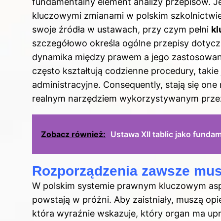
fundamentalny element analizy przepisów. Je
kluczowymi zmianami w polskim szkolnictw
swoje źródła w ustawach, przy czym pełni
k
szczegółowo określa ogólne przepisy dotycz
dynamika między prawem a jego zastosowan
często kształtują codzienne procedury, taki
administracyjne. Consequently, stają się one
realnym narzędziem wykorzystywanym przez 
Zobacz również:
Ustawa XII tablic jako funda
Rozporządzenia zawsze musz
W polskim systemie
prawnym kluczowym aspek
powstają w próżni. Aby zaistniały, muszą opi
która wyraźnie wskazuje, który organ ma up