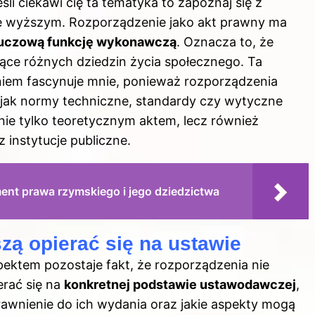
śli ciekawi cię ta tematyka to
zapoznaj się z
ie wyższym
. Rozporządzenie jako akt prawny ma
luczową funkcję wykonawczą
. Oznacza to, że
ące różnych dziedzin życia społecznego. Ta
iem fascynuje mnie, ponieważ rozporządzenia
e jak normy techniczne, standardy czy wytyczne
 nie tylko teoretycznym aktem, lecz również
instytucje publiczne.
ment prawa rzymskiego i jego dziedzictwa
ą opierać się na ustawie
tem pozostaje fakt, że rozporządzenia nie
erać się na
konkretnej podstawie ustawodawczej
,
rawnienie do ich wydania oraz jakie aspekty mogą