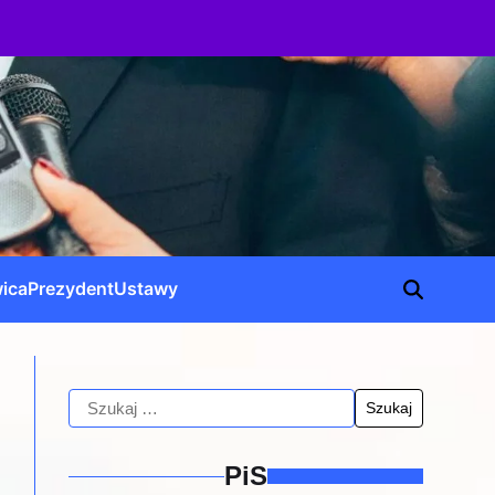
ica
Prezydent
Ustawy
PiS