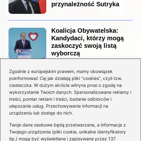
przynależność Sutryka
Koalicja Obywatelska:
Kandydaci, którzy mogą
zaskoczyć swoją listą
wyborczą
Zgodnie z europejskim prawem, mamy obowiązek
Co naprawdę sprzedał
poinformować Cię jak działają pliki "cookies", czyli tzw.
Tusk? Zaskakujące kulisy
ciasteczka. W dużym skrócie witryna prosi o zgodę na
wyprzedaży spółek
wykorzystanie Twoich danych. Spersonalizowane reklamy i
państwowych
treści, pomiar reklam i treści, badanie odbiorców i
ulepszanie usług. Przechowywanie informacji na
urządzeniu lub dostęp do nich.
Twoje dane osobowe będą przetwarzane, a informacje z
Borys Budka: odkryj kulisy
Twojego urządzenia (pliki cookie, unikalne identyfikatory
jego fascynującej kariery
itp.) mogą być wyświetlane i zapisywane przez 137