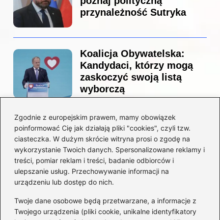
poznaj polityczną
przynależność Sutryka
Koalicja Obywatelska:
Kandydaci, którzy mogą
zaskoczyć swoją listą
wyborczą
Zgodnie z europejskim prawem, mamy obowiązek
Co naprawdę sprzedał
poinformować Cię jak działają pliki "cookies", czyli tzw.
Tusk? Zaskakujące kulisy
ciasteczka. W dużym skrócie witryna prosi o zgodę na
wyprzedaży spółek
wykorzystanie Twoich danych. Spersonalizowane reklamy i
państwowych
treści, pomiar reklam i treści, badanie odbiorców i
ulepszanie usług. Przechowywanie informacji na
urządzeniu lub dostęp do nich.
Twoje dane osobowe będą przetwarzane, a informacje z
Borys Budka: odkryj kulisy
Twojego urządzenia (pliki cookie, unikalne identyfikatory
jego fascynującej kariery