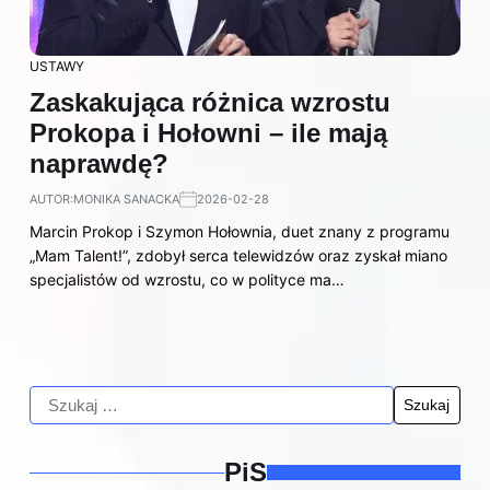
USTAWY
Zaskakująca różnica wzrostu
Prokopa i Hołowni – ile mają
naprawdę?
AUTOR:
MONIKA SANACKA
2026-02-28
Marcin Prokop i Szymon Hołownia, duet znany z programu
„Mam Talent!”, zdobył serca telewidzów oraz zyskał miano
specjalistów od wzrostu, co w polityce ma…
PiS