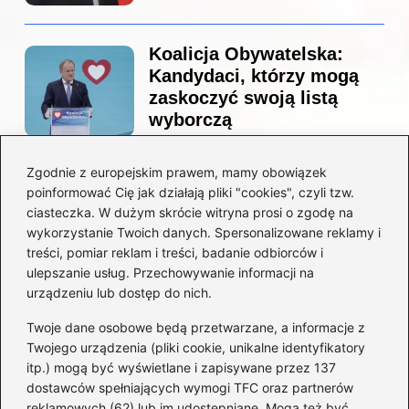
Koalicja Obywatelska:
Kandydaci, którzy mogą
zaskoczyć swoją listą
wyborczą
Zgodnie z europejskim prawem, mamy obowiązek
Co naprawdę sprzedał
poinformować Cię jak działają pliki "cookies", czyli tzw.
Tusk? Zaskakujące kulisy
ciasteczka. W dużym skrócie witryna prosi o zgodę na
wyprzedaży spółek
wykorzystanie Twoich danych. Spersonalizowane reklamy i
państwowych
treści, pomiar reklam i treści, badanie odbiorców i
ulepszanie usług. Przechowywanie informacji na
urządzeniu lub dostęp do nich.
Twoje dane osobowe będą przetwarzane, a informacje z
Borys Budka: odkryj kulisy
Twojego urządzenia (pliki cookie, unikalne identyfikatory
jego fascynującej kariery
itp.) mogą być wyświetlane i zapisywane przez 137
politycznej
dostawców spełniających wymogi TFC oraz partnerów
reklamowych (62) lub im udostępniane. Mogą też być