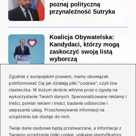
poznaj polityczną
przynależność Sutryka
Koalicja Obywatelska:
Kandydaci, którzy mogą
zaskoczyć swoją listą
wyborczą
Zgodnie z europejskim prawem, mamy obowiązek
Co naprawdę sprzedał
poinformować Cię jak działają pliki "cookies", czyli tzw.
Tusk? Zaskakujące kulisy
ciasteczka. W dużym skrócie witryna prosi o zgodę na
wyprzedaży spółek
wykorzystanie Twoich danych. Spersonalizowane reklamy i
państwowych
treści, pomiar reklam i treści, badanie odbiorców i
ulepszanie usług. Przechowywanie informacji na
urządzeniu lub dostęp do nich.
Twoje dane osobowe będą przetwarzane, a informacje z
Borys Budka: odkryj kulisy
Twojego urządzenia (pliki cookie, unikalne identyfikatory