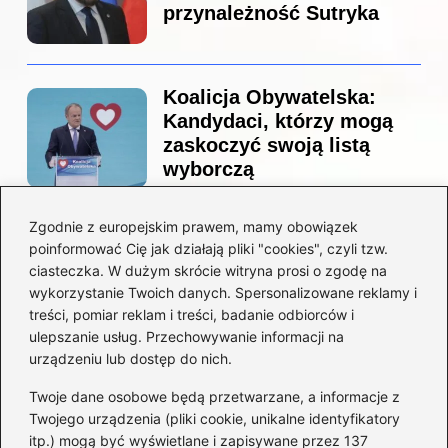
przynależność Sutryka
Koalicja Obywatelska:
Kandydaci, którzy mogą
zaskoczyć swoją listą
wyborczą
Zgodnie z europejskim prawem, mamy obowiązek
Co naprawdę sprzedał
poinformować Cię jak działają pliki "cookies", czyli tzw.
Tusk? Zaskakujące kulisy
ciasteczka. W dużym skrócie witryna prosi o zgodę na
wyprzedaży spółek
wykorzystanie Twoich danych. Spersonalizowane reklamy i
państwowych
treści, pomiar reklam i treści, badanie odbiorców i
ulepszanie usług. Przechowywanie informacji na
urządzeniu lub dostęp do nich.
Twoje dane osobowe będą przetwarzane, a informacje z
Borys Budka: odkryj kulisy
Twojego urządzenia (pliki cookie, unikalne identyfikatory
jego fascynującej kariery
itp.) mogą być wyświetlane i zapisywane przez 137