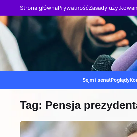
Strona główna
Prywatność
Zasady użytkowan
Sejm i senat
Poglądy
Koa
Tag:
Pensja prezydent