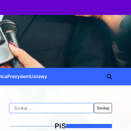
ica
Prezydent
Ustawy
PiS