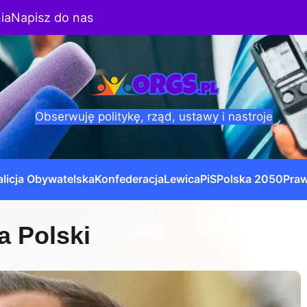
ia
Napisz do nas
Obserwuję politykę, rząd, ustawy i nastroje
licja Obywatelska
Konfederacja
Lewica
PiS
Polska 2050
Praw
a Polski