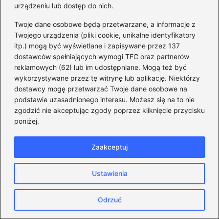
urządzeniu lub dostęp do nich.
Na mocy nowych przepisów nie tylko
wprowadzenie SOPAB, ale również inne
Twoje dane osobowe będą przetwarzane, a informacje z
Twojego urządzenia (pliki cookie, unikalne identyfikatory
zmiany, takie jak uproszczenie procedur
itp.) mogą być wyświetlane i zapisywane przez 137
oddawania obiektów do użytkowania, zmienią
dostawców spełniających wymogi TFC oraz partnerów
oblicze branży budowlanej. Dla budynków
reklamowych (62) lub im udostępniane. Mogą też być
mieszkalnych jednorodzinnych oraz obiektów
wykorzystywane przez tę witrynę lub aplikację. Niektórzy
dostawcy mogę przetwarzać Twoje dane osobowe na
kategorii III, użytkowanie stanie się możliwe
podstawie uzasadnionego interesu. Możesz się na to nie
już po złożeniu przez kierownika budowy
zgodzić nie akceptując zgody poprzez kliknięcie przycisku
oświadczenia o zakończeniu budowy, a nie,
poniżej.
jak miało to miejsce dotychczas, po uzyskaniu
pozwolenia na użytkowanie. Tego rodzaju
Zaakceptuj
reorganizacja ma na celu znaczące
przyspieszenie całego procesu oraz
Ustawienia
ograniczenie biurokracji, co niewątpliwie
Odrzuć
stanowi krok w dobrą stronę dla inwestorów
oraz całej branży budowlanej. Warto