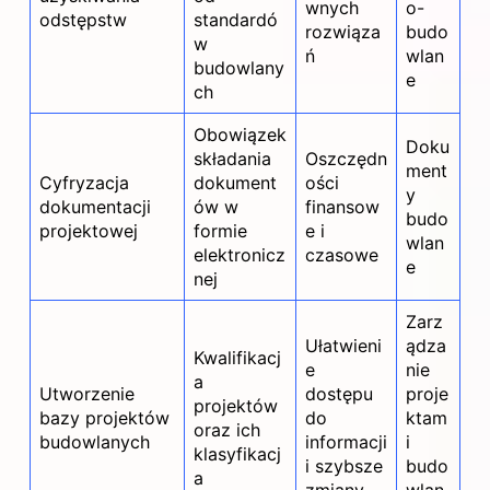
wnych
o-
odstępstw
standardó
rozwiąza
budo
w
ń
wlan
budowlany
e
ch
Obowiązek
Doku
składania
Oszczędn
ment
Cyfryzacja
dokument
ości
y
dokumentacji
ów w
finansow
budo
projektowej
formie
e i
wlan
elektronicz
czasowe
e
nej
Zarz
Ułatwieni
ądza
Kwalifikacj
e
nie
a
Utworzenie
dostępu
proje
projektów
bazy projektów
do
ktam
oraz ich
budowlanych
informacji
i
klasyfikacj
i szybsze
budo
a
zmiany
wlan