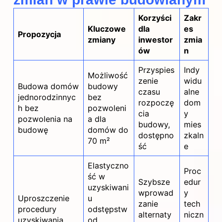
Korzyści
Zakr
Kluczowe
dla
es
Propozycja
zmiany
inwestor
zmia
ów
n
Przyspies
Indy
Możliwość
zenie
widu
Budowa domów
budowy
czasu
alne
jednorodzinnyc
bez
rozpoczę
dom
h bez
pozwoleni
cia
y
pozwolenia na
a dla
budowy,
mies
budowę
domów do
dostępno
zkaln
70 m²
ść
e
Elastyczno
Proc
ść w
Szybsze
edur
uzyskiwani
wprowad
y
Uproszczenie
u
zanie
tech
procedury
odstępstw
alternaty
niczn
uzyskiwania
od