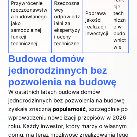
Przywrócenie
Rzeczozna
cje
rzeczoznawstw
wcy
Poprawa
tech
a budowlanego
odpowiedz
jakości
niczn
jako
ialni za
realizacji
e w
samodzielnej
ekspertyzy
inwestycji
budo
funkcji
i oceny
wnict
technicznej
techniczne
wie
Budowa domów
jednorodzinnych bez
pozwolenia na budowę
W ostatnich latach budowa domów
jednorodzinnych bez pozwolenia na budowę
zyskała znaczną
popularność
, szczególnie po
wprowadzeniu nowelizacji przepisów w 2026
roku. Każdy inwestor, który marzy o własnym
domu, ma teraz możliwość zrealizowania tego