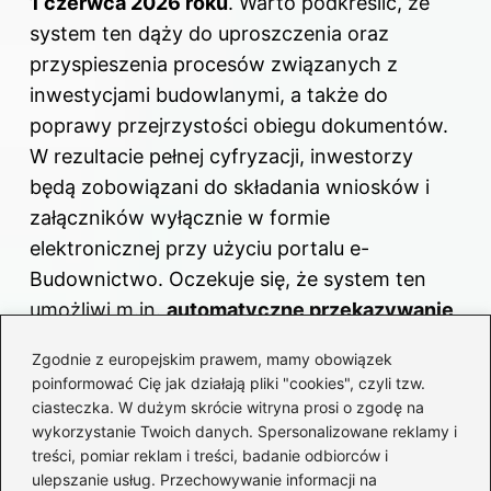
1 czerwca 2026 roku
. Warto podkreślić, że
system ten dąży do uproszczenia oraz
przyspieszenia procesów związanych z
inwestycjami budowlanymi, a także do
poprawy przejrzystości obiegu dokumentów.
W rezultacie pełnej cyfryzacji, inwestorzy
będą zobowiązani do składania wniosków i
załączników wyłącznie w formie
elektronicznej przy użyciu portalu e-
Budownictwo. Oczekuje się, że system ten
umożliwi m.in.
automatyczne przekazywanie
dokumentów do Bazy Projektów
Zgodnie z europejskim prawem, mamy obowiązek
Budowlanych
, co znacząco ułatwi nadzór nad
poinformować Cię jak działają pliki "cookies", czyli tzw.
inwestycjami i pozwoli wyeliminować
ciasteczka. W dużym skrócie witryna prosi o zgodę na
konieczność stosowania papierowej
wykorzystanie Twoich danych. Spersonalizowane reklamy i
treści, pomiar reklam i treści, badanie odbiorców i
dokumentacji.
ulepszanie usług. Przechowywanie informacji na