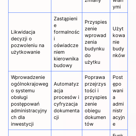
ymi
Zastąpieni
Przyspies
e
zenie
Użyt
Likwidacja
formalnośc
wprowad
kowa
decyzji o
i
zenia
nie
pozwoleniu na
oświadcze
budynku
budy
użytkowanie
niem
do
nków
kierownika
użytku
budowy
Wprowadzenie
Poprawa
Post
ogólnokrajoweg
Automatyz
przejrzys
ępo
o systemu
acja
tości i
wani
obsługi
procesów i
przyspies
a
postępowań
cyfryzacja
zenie
admi
administracyjny
dokumenta
obiegu
nistr
ch dla
cji
dokumen
acyjn
inwestycji
tów
e
Funk