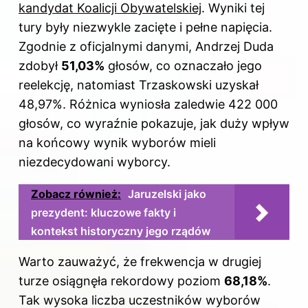
kandydat Koalicji Obywatelskiej
. Wyniki tej
tury były niezwykle zacięte i pełne napięcia.
Zgodnie z oficjalnymi danymi, Andrzej Duda
zdobył
51,03%
głosów, co oznaczało jego
reelekcję, natomiast Trzaskowski uzyskał
48,97%. Różnica wyniosła zaledwie 422 000
głosów, co wyraźnie pokazuje, jak duży wpływ
na końcowy wynik wyborów mieli
niezdecydowani wyborcy.
Zobacz również:
Jaruzelski jako
prezydent: kluczowe fakty i
kontekst historyczny jego rządów
Warto zauważyć, że frekwencja w drugiej
turze osiągnęła rekordowy poziom
68,18%
.
Tak wysoka liczba uczestników wyborów