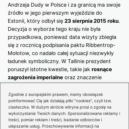
Andrzeja Dudy w Polsce i za granicą ma swoje
źródło w jego pierwszym wyjeździe do
Estonii, który odbył się
23 sierpnia 2015 roku
.
Decyzja o wyborze tego kraju nie była
przypadkowa, ponieważ data wizyty zbiegła
się z rocznicą podpisania paktu Ribbentrop-
Mołotow, co nadało całej sytuacji niezwykły
ładunek symboliczny. W Tallinie prezydent
poruszył istotne kwestie, takie jak
rosnące
zagrożenia imperialne
oraz znaczenie
obecności sił Sojuszu w tej części Europy.
Warto podkreślić, że te wizyty nie tylko
Zgodnie z europejskim prawem, mamy obowiązek
poinformować Cię jak działają pliki "cookies", czyli tzw.
odzwierciedlają politykę zewnętrzną, lecz
ciasteczka. W dużym skrócie witryna prosi o zgodę na
także ilustrują dynamikę relacji Polski z innymi
wykorzystanie Twoich danych. Spersonalizowane reklamy i
państwami regionu. Na przykład, z Rumunią
treści, pomiar reklam i treści, badanie odbiorców i
Duda chciałby budować silniejszy blok
ulepszanie usług. Przechowywanie informacji na