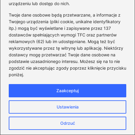
urządzeniu lub dostęp do nich.
współpracy.
Twoje dane osobowe będą przetwarzane, a informacje z
Zobacz również:
Kto może
Twojego urządzenia (pliki cookie, unikalne identyfikatory
ubiegać się o urząd prezydenta
itp.) mogą być wyświetlane i zapisywane przez 137
dostawców spełniających wymogi TFC oraz partnerów
USA? Oto kluczowe wymagania i
reklamowych (62) lub im udostępniane. Mogą też być
kryteria
wykorzystywane przez tę witrynę lub aplikację. Niektórzy
dostawcy mogę przetwarzać Twoje dane osobowe na
podstawie uzasadnionego interesu. Możesz się na to nie
zgodzić nie akceptując zgody poprzez kliknięcie przycisku
poniżej.
Zaakceptuj
Ustawienia
Odrzuć