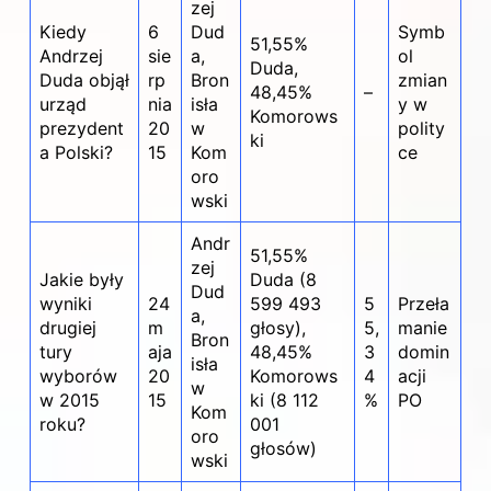
zej
Kiedy
6
Dud
Symb
51,55%
Andrzej
sie
a,
ol
Duda,
Duda objął
rp
Bron
zmian
48,45%
–
urząd
nia
isła
y w
Komorows
prezydent
20
w
polity
ki
a Polski?
15
Kom
ce
oro
wski
Andr
51,55%
zej
Jakie były
Duda (8
Dud
wyniki
24
599 493
5
Przeła
a,
drugiej
m
głosy),
5,
manie
Bron
tury
aja
48,45%
3
domin
isła
wyborów
20
Komorows
4
acji
w
w 2015
15
ki (8 112
%
PO
Kom
roku?
001
oro
głosów)
wski