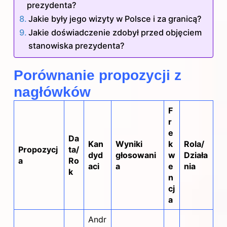
prezydenta?
Jakie były jego wizyty w Polsce i za granicą?
Jakie doświadczenie zdobył przed objęciem
stanowiska prezydenta?
Porównanie propozycji z
nagłówków
F
r
e
Da
Kan
Wyniki
k
Rola/
Propozycj
ta/
dyd
głosowani
w
Działa
a
Ro
aci
a
e
nia
k
n
cj
a
Andr