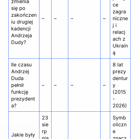
zmienia
ce
się po
zagra
zakończen
–
–
–
–
niczne
iu drugiej
j i
kadencji
relacj
Andrzeja
ach z
Dudy?
Ukrain
ą
Ile czasu
8 lat
Andrzej
prezy
Duda
dentur
pełnił
–
–
–
–
y
funkcję
(2015
prezydent
-
a?
2026)
23
Symb
sie
oliczn
rp
e
Jakie były
nia
znacz