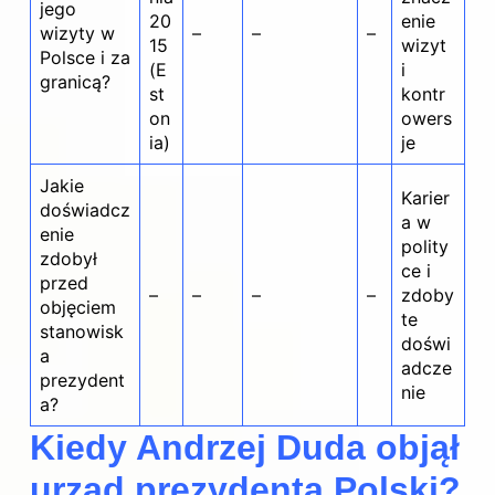
jego
20
enie
wizyty w
–
–
–
15
wizyt
Polsce i za
(E
i
granicą?
st
kontr
on
owers
ia)
je
Jakie
Karier
doświadcz
a w
enie
polity
zdobył
ce i
przed
–
–
–
–
zdoby
objęciem
te
stanowisk
doświ
a
adcze
prezydent
nie
a?
Kiedy Andrzej Duda objął
urząd prezydenta Polski?