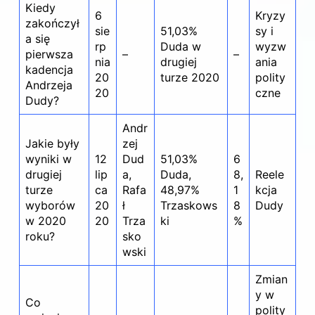
Kiedy
6
Kryzy
zakończył
sie
51,03%
sy i
a się
rp
Duda w
wyzw
pierwsza
–
–
nia
drugiej
ania
kadencja
20
turze 2020
polity
Andrzeja
20
czne
Dudy?
Andr
Jakie były
zej
wyniki w
12
Dud
51,03%
6
drugiej
lip
a,
Duda,
8,
Reele
turze
ca
Rafa
48,97%
1
kcja
wyborów
20
ł
Trzaskows
8
Dudy
w 2020
20
Trza
ki
%
roku?
sko
wski
Zmian
y w
Co
polity