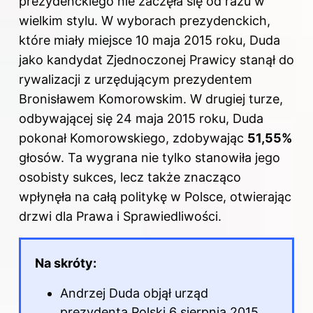
prezydenckiego nie zaczęła się od razu w
wielkim stylu. W wyborach prezydenckich,
które miały miejsce 10 maja 2015 roku, Duda
jako kandydat Zjednoczonej Prawicy stanął do
rywalizacji z urzędującym prezydentem
Bronisławem Komorowskim. W drugiej turze,
odbywającej się 24 maja 2015 roku, Duda
pokonał Komorowskiego, zdobywając
51,55%
głosów. Ta wygrana nie tylko stanowiła jego
osobisty sukces, lecz także znacząco
wpłynęła na całą politykę w Polsce, otwierając
drzwi dla Prawa i Sprawiedliwości.
Na skróty:
Andrzej Duda objął
urząd
prezydenta Polski 6 sierpnia 2015