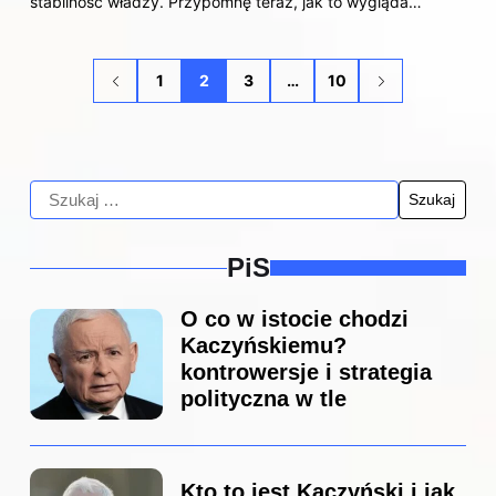
stabilność władzy. Przypomnę teraz, jak to wygląda…
1
2
3
…
10
PiS
O co w istocie chodzi
Kaczyńskiemu?
kontrowersje i strategia
polityczna w tle
Kto to jest Kaczyński i jak