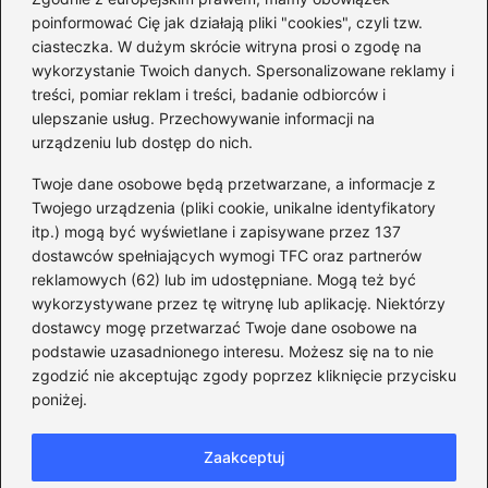
Co naprawdę sprzedał
poinformować Cię jak działają pliki "cookies", czyli tzw.
Tusk? Zaskakujące kulisy
ciasteczka. W dużym skrócie witryna prosi o zgodę na
wyprzedaży spółek
wykorzystanie Twoich danych. Spersonalizowane reklamy i
państwowych
treści, pomiar reklam i treści, badanie odbiorców i
ulepszanie usług. Przechowywanie informacji na
urządzeniu lub dostęp do nich.
Twoje dane osobowe będą przetwarzane, a informacje z
Borys Budka: odkryj kulisy
Twojego urządzenia (pliki cookie, unikalne identyfikatory
jego fascynującej kariery
itp.) mogą być wyświetlane i zapisywane przez 137
politycznej
dostawców spełniających wymogi TFC oraz partnerów
reklamowych (62) lub im udostępniane. Mogą też być
wykorzystywane przez tę witrynę lub aplikację. Niektórzy
dostawcy mogę przetwarzać Twoje dane osobowe na
Zaskakujące fakty o
podstawie uzasadnionego interesu. Możesz się na to nie
przynależności Tuska: W
zgodzić nie akceptując zgody poprzez kliknięcie przycisku
jakiej partii naprawdę
poniżej.
jest?
Zaakceptuj