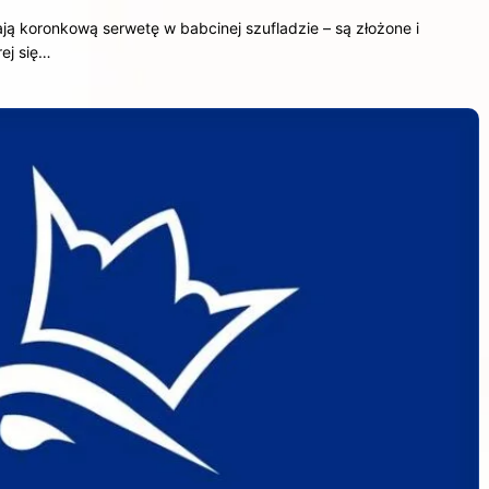
ją koronkową serwetę w babcinej szufladzie – są złożone i
rej się…