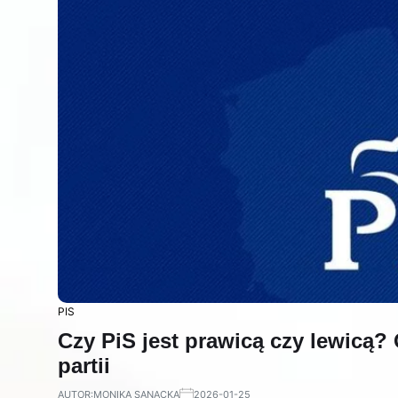
PIS
Czy PiS jest prawicą czy lewicą? 
partii
AUTOR:
MONIKA SANACKA
2026-01-25