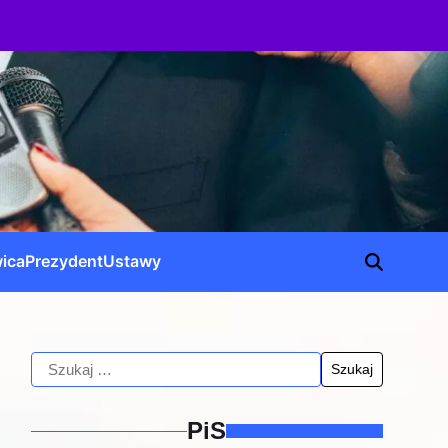
ica
Prezydent
Ustawy
PiS