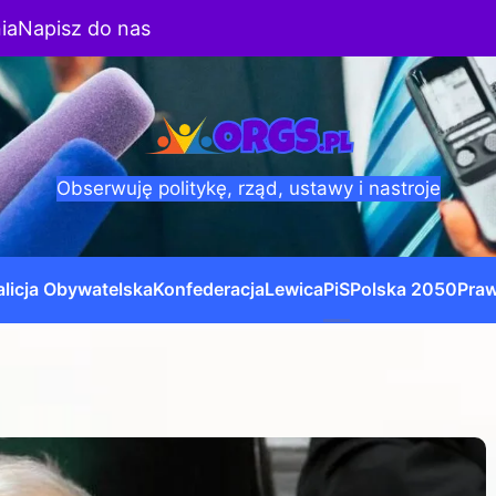
ia
Napisz do nas
Obserwuję politykę, rząd, ustawy i nastroje
licja Obywatelska
Konfederacja
Lewica
PiS
Polska 2050
Praw