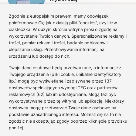
Zgodnie z europejskim prawem, mamy obowiązek
Co naprawdę sprzedał
poinformować Cię jak działają pliki "cookies", czyli tzw.
Tusk? Zaskakujące kulisy
ciasteczka. W dużym skrócie witryna prosi o zgodę na
wyprzedaży spółek
wykorzystanie Twoich danych. Spersonalizowane reklamy i
państwowych
treści, pomiar reklam i treści, badanie odbiorców i
ulepszanie usług. Przechowywanie informacji na
urządzeniu lub dostęp do nich.
Twoje dane osobowe będą przetwarzane, a informacje z
Borys Budka: odkryj kulisy
Twojego urządzenia (pliki cookie, unikalne identyfikatory
jego fascynującej kariery
itp.) mogą być wyświetlane i zapisywane przez 137
politycznej
dostawców spełniających wymogi TFC oraz partnerów
reklamowych (62) lub im udostępniane. Mogą też być
wykorzystywane przez tę witrynę lub aplikację. Niektórzy
dostawcy mogę przetwarzać Twoje dane osobowe na
Zaskakujące fakty o
podstawie uzasadnionego interesu. Możesz się na to nie
przynależności Tuska: W
zgodzić nie akceptując zgody poprzez kliknięcie przycisku
jakiej partii naprawdę
poniżej.
jest?