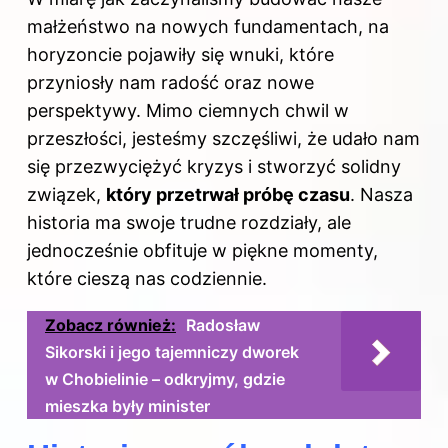
małżeństwo na nowych fundamentach, na
horyzoncie pojawiły się wnuki, które
przyniosły nam radość oraz nowe
perspektywy. Mimo ciemnych chwil w
przeszłości, jesteśmy szczęśliwi, że udało nam
się przezwyciężyć kryzys i stworzyć solidny
związek,
który przetrwał próbę czasu
. Nasza
historia ma swoje trudne rozdziały, ale
jednocześnie obfituje w piękne momenty,
które cieszą nas codziennie.
Zobacz również:
Radosław
Sikorski i jego tajemniczy dworek
w Chobielinie – odkryjmy, gdzie
mieszka były minister