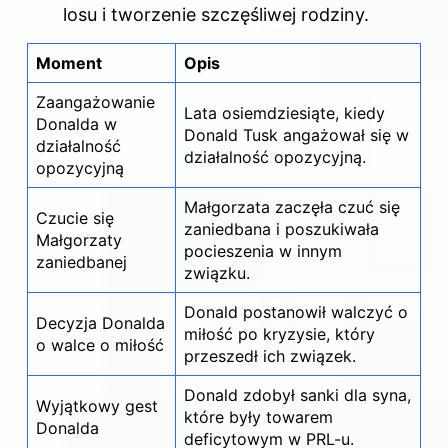
losu i tworzenie szczęśliwej rodziny.
Moment
Opis
Zaangażowanie
Lata osiemdziesiąte, kiedy
Donalda w
Donald Tusk angażował się w
działalność
działalność opozycyjną.
opozycyjną
Małgorzata zaczęła czuć się
Czucie się
zaniedbana i poszukiwała
Małgorzaty
pocieszenia w innym
zaniedbanej
związku.
Donald postanowił walczyć o
Decyzja Donalda
miłość po kryzysie, który
o walce o miłość
przeszedł ich związek.
Donald zdobył sanki dla syna,
Wyjątkowy gest
które były towarem
Donalda
deficytowym w PRL-u.