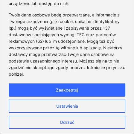
urządzeniu lub dostęp do nich.
Twoje dane osobowe będą przetwarzane, a informacje z
Twojego urządzenia (pliki cookie, unikalne identyfikatory
itp.) mogą być wyświetlane i zapisywane przez 137
Kiedy zaczęły obowiązywać przepisy o
dostawców spełniających wymogi TFC oraz partnerów
pracy zdalnej? Termin i kluczowe zmiany
reklamowych (62) lub im udostępniane. Mogą też być
wykorzystywane przez tę witrynę lub aplikację. Niektórzy
2026-08-08
dostawcy mogę przetwarzać Twoje dane osobowe na
podstawie uzasadnionego interesu. Możesz się na to nie
zgodzić nie akceptując zgody poprzez kliknięcie przycisku
poniżej.
Zaakceptuj
Ustawienia
Odrzuć