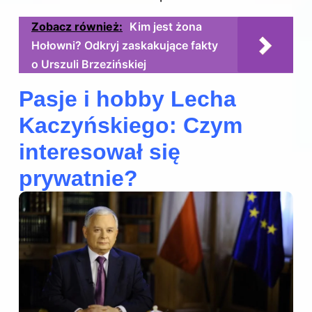
Zobacz również:
Kim jest żona
Hołowni? Odkryj zaskakujące fakty
o Urszuli Brzezińskiej
Pasje i hobby Lecha
Kaczyńskiego: Czym
interesował się
prywatnie?