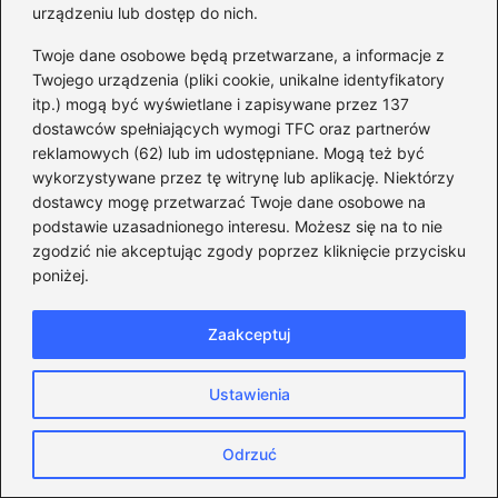
urządzeniu lub dostęp do nich.
Adres email
Twoje dane osobowe będą przetwarzane, a informacje z
Twojego urządzenia (pliki cookie, unikalne identyfikatory
itp.) mogą być wyświetlane i zapisywane przez 137
dostawców spełniających wymogi TFC oraz partnerów
reklamowych (62) lub im udostępniane. Mogą też być
wykorzystywane przez tę witrynę lub aplikację. Niektórzy
dostawcy mogę przetwarzać Twoje dane osobowe na
KO
podstawie uzasadnionego interesu. Możesz się na to nie
zgodzić nie akceptując zgody poprzez kliknięcie przycisku
poniżej.
Prezydent Wrocławia:
poznaj polityczną
Zaakceptuj
przynależność Sutryka
Ustawienia
Koalicja Obywatelska:
Odrzuć
Kandydaci, którzy mogą
zaskoczyć swoją listą