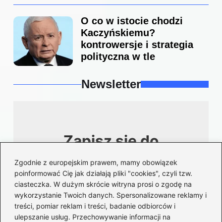
O co w istocie chodzi
Kaczyńskiemu?
kontrowersje i strategia
polityczna w tle
Newsletter
Zapisz się do
newslettera
Zgodnie z europejskim prawem, mamy obowiązek
poinformować Cię jak działają pliki "cookies", czyli tzw.
ciasteczka. W dużym skrócie witryna prosi o zgodę na
Bądź na bieżąco z aktualnościami i
ogłoszeniami. Zapisz się korzystając ze
wykorzystanie Twoich danych. Spersonalizowane reklamy i
swojego adresu email.
treści, pomiar reklam i treści, badanie odbiorców i
ulepszanie usług. Przechowywanie informacji na