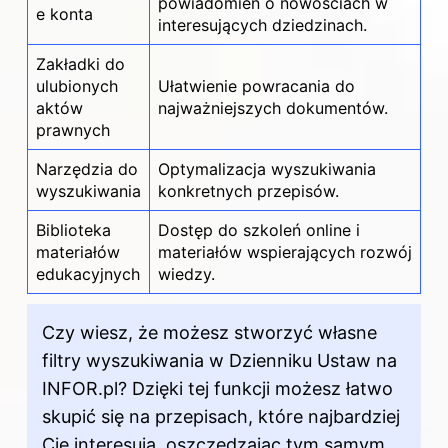
powiadomień o nowościach w
e konta
interesujących dziedzinach.
Zakładki do
ulubionych
Ułatwienie powracania do
aktów
najważniejszych dokumentów.
prawnych
Narzędzia do
Optymalizacja wyszukiwania
wyszukiwania
konkretnych przepisów.
Biblioteka
Dostęp do szkoleń online i
materiałów
materiałów wspierających rozwój
edukacyjnych
wiedzy.
Czy wiesz, że możesz stworzyć własne
filtry wyszukiwania w Dzienniku Ustaw na
INFOR.pl? Dzięki tej funkcji możesz łatwo
skupić się na przepisach, które najbardziej
Cię interesują, oszczędzając tym samym