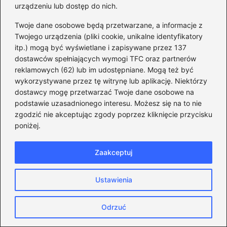
urządzeniu lub dostęp do nich.
Czy babcia Tuska miała niemieckie
Twoje dane osobowe będą przetwarzane, a informacje z
korzenie? Odkrywamy prawdę o jej
Twojego urządzenia (pliki cookie, unikalne identyfikatory
narodowości
itp.) mogą być wyświetlane i zapisywane przez 137
dostawców spełniających wymogi TFC oraz partnerów
Kładka Trzaskowskiego – odkryj, gdzie jej
reklamowych (62) lub im udostępniane. Mogą też być
szukać i jak dotrzeć na miejsce
wykorzystywane przez tę witrynę lub aplikację. Niektórzy
dostawcy mogę przetwarzać Twoje dane osobowe na
podstawie uzasadnionego interesu. Możesz się na to nie
zgodzić nie akceptując zgody poprzez kliknięcie przycisku
poniżej.
Zaakceptuj
Ustawienia
Monika Sanacka
Jestem twórczynią bloga orgs.pl — miejsca, w którym
Odrzuć
polityka przestaje być hermetycznym światem dla
wtajemniczonych, a staje się przestrzenią do dyskusji,