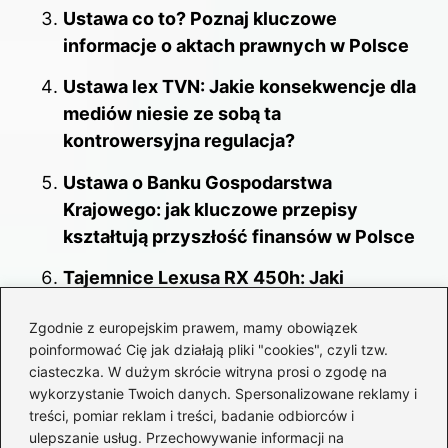
Ustawa co to? Poznaj kluczowe
informacje o aktach prawnych w Polsce
Ustawa lex TVN: Jakie konsekwencje dla
mediów niesie ze sobą ta
kontrowersyjna regulacja?
Ustawa o Banku Gospodarstwa
Krajowego: jak kluczowe przepisy
kształtują przyszłość finansów w Polsce
Tajemnice Lexusa RX 450h: Jaki
samochód wybrał Tusk?
Zgodnie z europejskim prawem, mamy obowiązek
Karta Dużej Rodziny: Odkryj korzyści
poinformować Cię jak działają pliki "cookies", czyli tzw.
ciasteczka. W dużym skrócie witryna prosi o zgodę na
płynące z nowej ustawy KDR
wykorzystanie Twoich danych. Spersonalizowane reklamy i
Koalicja i opozycja w polityce: jakie są
treści, pomiar reklam i treści, badanie odbiorców i
ulepszanie usług. Przechowywanie informacji na
ich kluczowe różnice i znaczenie?