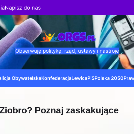
ia
Napisz do nas
Obserwuję politykę, rząd, ustawy i nastroje
licja Obywatelska
Konfederacja
Lewica
PiS
Polska 2050
Praw
 Ziobro? Poznaj zaskakujące