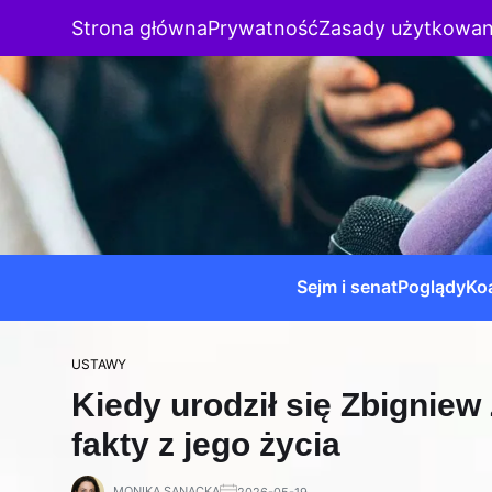
Strona główna
Prywatność
Zasady użytkowan
Sejm i senat
Poglądy
Koa
USTAWY
Kiedy urodził się Zbigniew
fakty z jego życia
MONIKA SANACKA
2026-05-19