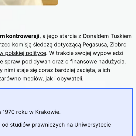
um kontrowersji
, a jego starcia z Donaldem Tuskiem
przed komisją śledczą dotyczącą Pegasusa, Ziobro
w polskiej polityce
. W trakcie swojej wypowiedzi
ie spraw pod dywan oraz o finansowe nadużycia.
imi staje się coraz bardziej zacięta, a ich
arówno mediów, jak i obywateli.
ia 1970 roku w Krakowie.
ię od studiów prawniczych na Uniwersytecie