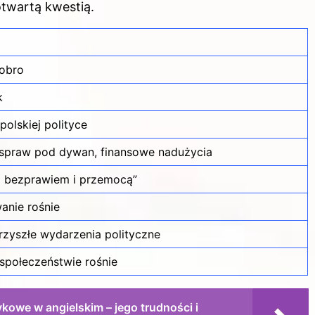
 otwartą kwestią.
iobro
k
olskiej polityce
 spraw pod dywan, finansowe nadużycia
i bezprawiem i przemocą”
anie rośnie
zyszłe wydarzenia polityczne
społeczeństwie rośnie
ykowe w angielskim – jego trudności i