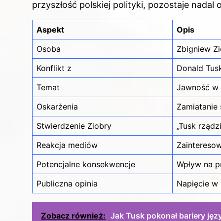
przyszłość polskiej polityki, pozostaje nadal
Aspekt
Opis
Osoba
Zbigniew Z
Konflikt z
Donald Tus
Temat
Jawność w p
Oskarżenia
Zamiatanie
Stwierdzenie Ziobry
„Tusk rządz
Reakcja mediów
Zainteresow
Potencjalne konsekwencje
Wpływ na pr
Publiczna opinia
Napięcie w 
Zobacz również:
Jak Tusk pokonał bariery jęz