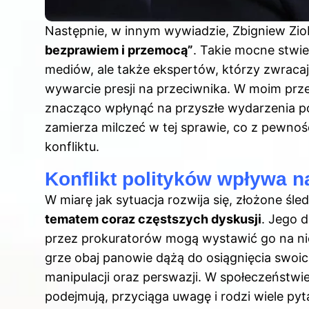
Następnie, w innym wywiadzie,
Zbigniew Zio
bezprawiem i przemocą”
. Takie mocne stwie
mediów, ale także ekspertów, którzy zwracaj
wywarcie presji na przeciwnika. W moim prz
znacząco wpłynąć na przyszłe wydarzenia po
zamierza milczeć w tej sprawie, co z pewnoś
konfliktu.
Konflikt polityków wpływa n
W miarę jak sytuacja rozwija się, złożone ś
tematem coraz częstszych dyskusji
. Jego 
przez prokuratorów mogą wystawić go na nie
grze obaj panowie dążą do osiągnięcia swoic
manipulacji oraz perswazji. W społeczeństwie 
podejmują, przyciąga uwagę i rodzi wiele pyt