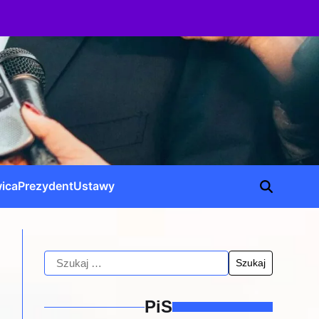
ica
Prezydent
Ustawy
PiS