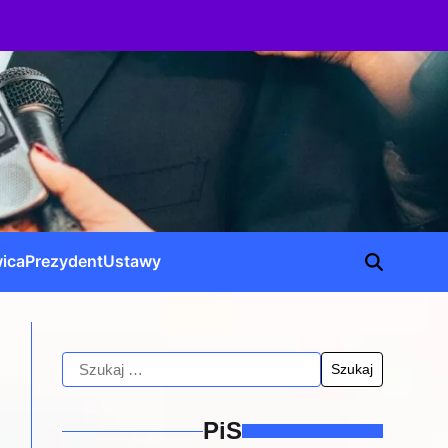
ica
Prezydent
Ustawy
PiS