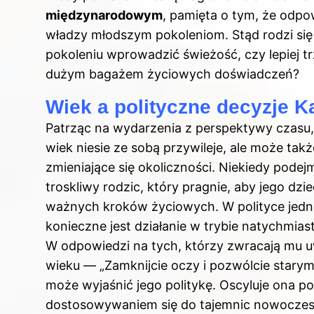
międzynarodowym
, pamięta o tym, że odpo
władzy młodszym pokoleniom. Stąd rodzi si
pokoleniu wprowadzić świeżość, czy lepiej t
dużym bagażem życiowych doświadczeń?
Wiek a polityczne decyzje 
Patrząc na wydarzenia z perspektywy czasu,
wiek niesie ze sobą przywileje, ale może tak
zmieniające się okoliczności. Niekiedy podej
troskliwy rodzic, który pragnie, aby jego d
ważnych kroków życiowych. W polityce jedn
konieczne jest działanie w trybie natychmi
W odpowiedzi na tych, którzy zwracają mu u
wieku — „Zamknijcie oczy i pozwólcie starym
może wyjaśnić jego politykę. Oscyluje ona 
dostosowywaniem się do tajemnic nowoczes