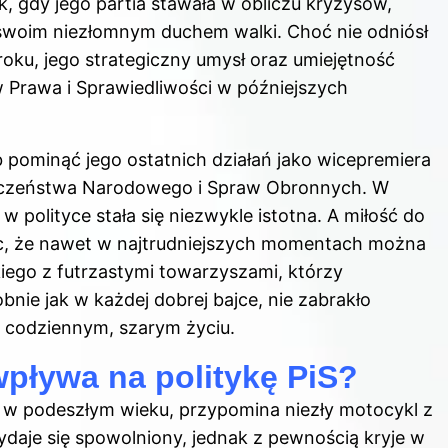
, gdy jego partia stawała w obliczu kryzysów,
ć swoim niezłomnym duchem walki. Choć nie odniósł
ku, jego strategiczny umysł oraz umiejętność
ów Prawa i Sprawiedliwości w późniejszych
 pominąć jego ostatnich działań jako wicepremiera
eczeństwa Narodowego i Spraw Obronnych. W
polityce stała się niezwykle istotna. A miłość do
ąc, że nawet w najtrudniejszych momentach można
iego z futrzastymi towarzyszami, którzy
ie jak w każdej dobrej bajce, nie zabrakło
w codziennym, szarym życiu.
pływa na politykę PiS?
ż w podeszłym wieku, przypomina niezły motocykl z
ydaje się spowolniony, jednak z pewnością kryje w