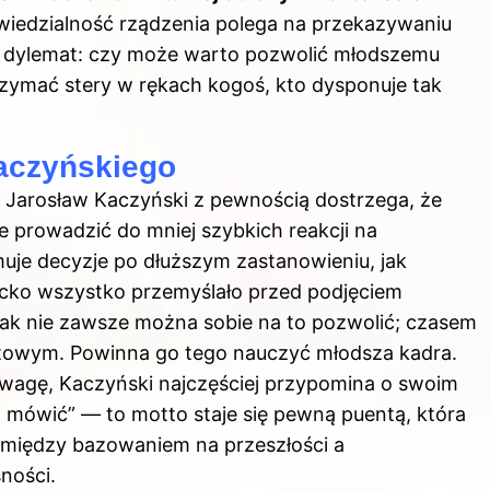
wiedzialność rządzenia polega na przekazywaniu
ę dylemat: czy może warto pozwolić młodszemu
rzymać stery w rękach kogoś, kto dysponuje tak
Kaczyńskiego
 Jarosław Kaczyński z pewnością dostrzega, że
że prowadzić do mniej szybkich reakcji na
muje decyzje po dłuższym zastanowieniu, jak
ziecko wszystko przemyślało przed podjęciem
ak nie zawsze można sobie na to pozwolić; czasem
astowym. Powinna go tego nauczyć młodsza kadra.
wagę, Kaczyński najczęściej przypomina o swoim
 mówić” — to motto staje się pewną puentą, która
pomiędzy bazowaniem na przeszłości a
ności.