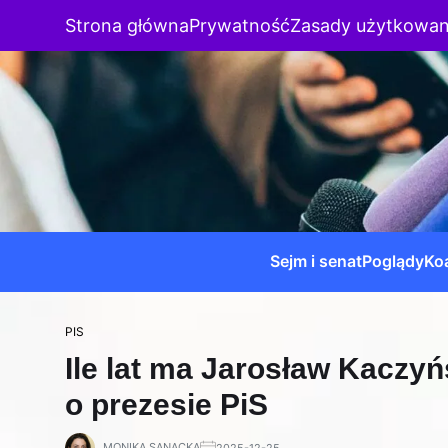
Strona główna
Prywatność
Zasady użytkowan
Sejm i senat
Poglądy
Koa
PIS
Ile lat ma Jarosław Kaczyń
o prezesie PiS
MONIKA SANACKA
2025-12-25