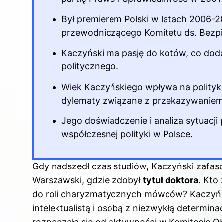
Był premierem Polski w latach 2006-20
przewodniczącego Komitetu ds. Bez
Kaczyński ma pasję do kotów, co dod
politycznego.
Wiek Kaczyńskiego wpływa
na polityk
dylematy związane z przekazywanie
Jego doświadczenie i analiza sytuacji
współczesnej polityki w Polsce.
Gdy nadszedł czas studiów, Kaczyński zafa
Warszawski, gdzie zdobył
tytuł doktora
. Kto
do roli charyzmatycznych mówców? Kaczyńs
intelektualistą i osobą z niezwykłą determina
rozpoczęła się od aktywności w Komitecie O