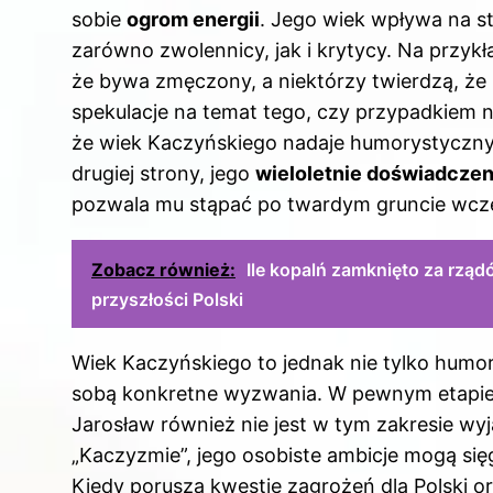
sobie
ogrom energii
. Jego wiek wpływa na st
zarówno zwolennicy, jak i krytycy. Na przyk
że bywa zmęczony, a niektórzy twierdzą, że
spekulacje na temat tego, czy przypadkiem n
że wiek Kaczyńskiego nadaje humorystyczny
drugiej strony, jego
wieloletnie doświadczeni
pozwala mu stąpać po twardym gruncie wcze
Zobacz również:
Ile kopalń zamknięto za rząd
przyszłości Polski
Wiek Kaczyńskiego to jednak nie tylko humo
sobą konkretne wyzwania. W pewnym etapie ż
Jarosław również nie jest w tym zakresie wyj
„Kaczyzmie”, jego osobiste ambicje mogą się
Kiedy porusza kwestię zagrożeń dla Polski o