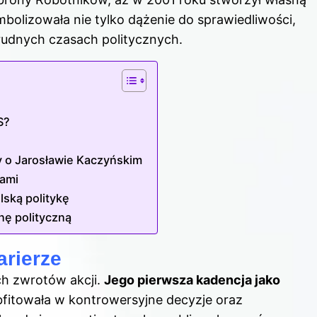
mbolizowała nie tylko dążenie do sprawiedliwości,
 trudnych czasach politycznych.
S?
ty o Jarosławie Kaczyńskim
jami
lską politykę
nę polityczną
rierze
ch zwrotów akcji.
Jego pierwsza kadencja jako
bfitowała w kontrowersyjne decyzje oraz