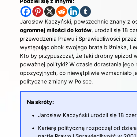
Podziel się z innymi:
Jarosław Kaczyński
, powszechnie znany z osi
ogromnej miłości do kotów
, urodził się 18
przewodzenia Prawu i Sprawiedliwości przez 
występując obok swojego brata bliźniaka, Lec
Kto by przypuszczał, że taki drobny epizod w
poważnej polityki? W czasie dorastania jego
opozycyjnych, co niewątpliwie wzmacniało j
polityczne zmiany
w Polsce
.
Na skróty:
Jarosław Kaczyński urodził się 18 cz
Karierę polityczną rozpoczął od dział
partię Prawo i Sprawiedliwość w 2001