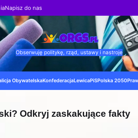
ia
Napisz do nas
Obserwuję politykę, rząd, ustawy i nastroje
licja Obywatelska
Konfederacja
Lewica
PiS
Polska 2050
Praw
ski? Odkryj zaskakujące fakty