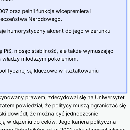
07 oraz pełnił funkcje wicepremiera i
pieczeństwa Narodowego.
aje humorystyczny akcent do jego wizerunku
ę
PiS, niosąc stabilność, ale także wymuszając
m władzy młodszym pokoleniom.
 politycznej są kluczowe w kształtowaniu
scynowany prawem, zdecydował się na Uniwersytet
 zatem powiedział, że politycy muszą ograniczać się
ki dowiódł, że można być jednocześnie
cją w dążeniu do celów. Jego kariera polityczna
brony Robotników, aż w 2001 roku stworzył własną