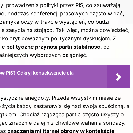
yl prowadzenia polityki przez PiS, co zauważają
ład, podczas konferencji prasowych często widać,
 zamyka oczy w trakcie wystąpień, co budzi
ie zasypia na stojąco. Tak więc, można powiedzieć,
 koloryt poważnym politycznym dyskusjom. Z
e polityczne przynosi partii stabilność
, co
śniejszych wyborczych osiągnięć.
ów PiS? Odkryj konsekwencje dla
rystyczne anegdoty. Przede wszystkim niesie ze
ycia każdy zastanawia się nad swoją spuścizną, a
ątkiem. Chociaż rządząca partia często usłyszy o
gać znacznie dalej niż chwilowe wahania sondaży.
raz
znaczenia militarnej obrony w kontekście