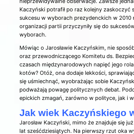
nieprzewidywalne obserwacje. Zawsze jednak
Kaczyński potrafił po raz kolejny zaskoczy
sukcesu w wyborach prezydenckich w 2010 ro
organizacji partii przyczyniły się do sukces
wyborach.
Mówiąc o Jarosławie Kaczyńskim, nie sposób
oraz przewodniczącego Komitetu ds. Bezpi
czasach międzynarodowych napięć jego rola w 
kotów? Otóż, ona dodaje lekkości, sprawiaj
się uśmiechnąć, wyobrażając sobie Kaczyńsk
podważają powagę politycznych debat. Podobn
epickich zmagań, zarówno w polityce, jak i 
Jak wiek Kaczyńskiego w
Jarosław Kaczyński, mimo że znajduje się ju
lat sześćdziesiątych. Na pierwszy rzut oka w