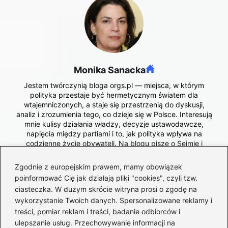
Monika Sanacka
Jestem twórczynią bloga orgs.pl — miejsca, w którym
polityka przestaje być hermetycznym światem dla
wtajemniczonych, a staje się przestrzenią do dyskusji,
analiz i zrozumienia tego, co dzieje się w Polsce. Interesują
mnie kulisy działania władzy, decyzje ustawodawcze,
napięcia między partiami i to, jak polityka wpływa na
codzienne życie obywateli. Na blogu piszę o Sejmie i
Senacie, prezydencie, PiS, Koalicji Obywatelskiej,
Konfederacji i wszystkich tych, którzy kształtują krajową
Zgodnie z europejskim prawem, mamy obowiązek
scenę polityczną — od wielkich reform po pozornie drobne
poinformować Cię jak działają pliki "cookies", czyli tzw.
poprawki ustawowe.
ciasteczka. W dużym skrócie witryna prosi o zgodę na
wykorzystanie Twoich danych. Spersonalizowane reklamy i
treści, pomiar reklam i treści, badanie odbiorców i
←
Nowe wieści o zdrowiu Jarosława Kaczyńskiego: co
ulepszanie usług. Przechowywanie informacji na
mówią spekulacje?