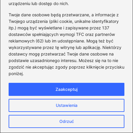
urządzeniu lub dostęp do nich.
→
Kładka Trzaskowskiego – odkryj, gdzie jej szukać i
jak dotrzeć na miejsce
Twoje dane osobowe będą przetwarzane, a informacje z
Twojego urządzenia (pliki cookie, unikalne identyfikatory
itp.) mogą być wyświetlane i zapisywane przez 137
dostawców spełniających wymogi TFC oraz partnerów
Dodaj komentarz
reklamowych (62) lub im udostępniane. Mogą też być
wykorzystywane przez tę witrynę lub aplikację. Niektórzy
dostawcy mogę przetwarzać Twoje dane osobowe na
Twój adres email nie zostanie opublikowany.
podstawie uzasadnionego interesu. Możesz się na to nie
Wymagane pola są oznaczone
*
zgodzić nie akceptując zgody poprzez kliknięcie przycisku
Komentarz
*
poniżej.
Zaakceptuj
Ustawienia
Nazwa
*
Odrzuć