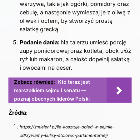
warzywa, takie jak ogórki, pomidory oraz
cebulę, a następnie wymieszaj je z oliwą z
oliwek i octem, by stworzyć prostą
sałatkę grecką.
Podanie dania:
Na talerzu umieść porcję
zupy pomidorowej oraz kotleta, obok ułóż
ryż lub makaron, a całość dopełnij sałatką
i owocami na deser.
Zobacz również:
Kto teraz jest
marszałkiem sejmu i senatu —
poznaj obecnych liderów Polski
Źródła:
https://zmieleni.pl/ile-kosztuje-obiad-w-sejmie-
odkrywamy-kulisy-stolowki-parlamentarnej/