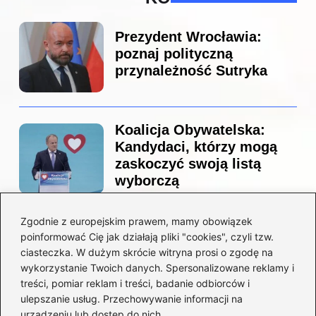
Prezydent Wrocławia:
poznaj polityczną
przynależność Sutryka
Koalicja Obywatelska:
Kandydaci, którzy mogą
zaskoczyć swoją listą
wyborczą
Zgodnie z europejskim prawem, mamy obowiązek
Co naprawdę sprzedał
poinformować Cię jak działają pliki "cookies", czyli tzw.
Tusk? Zaskakujące kulisy
ciasteczka. W dużym skrócie witryna prosi o zgodę na
wyprzedaży spółek
wykorzystanie Twoich danych. Spersonalizowane reklamy i
państwowych
treści, pomiar reklam i treści, badanie odbiorców i
ulepszanie usług. Przechowywanie informacji na
urządzeniu lub dostęp do nich.