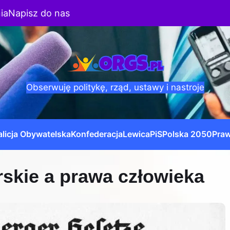
ia
Napisz do nas
Obserwuję politykę, rząd, ustawy i nastroje
licja Obywatelska
Konfederacja
Lewica
PiS
Polska 2050
Praw
skie a prawa człowieka