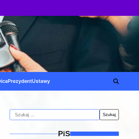
ica
Prezydent
Ustawy
PiS