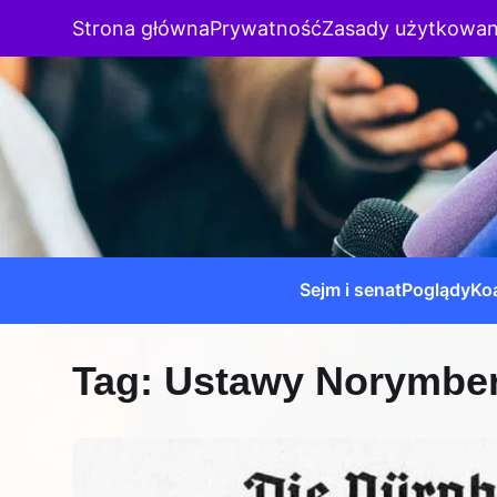
Strona główna
Prywatność
Zasady użytkowan
Sejm i senat
Poglądy
Koa
Tag:
Ustawy Norymber