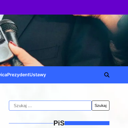
ica
Prezydent
Ustawy
PiS