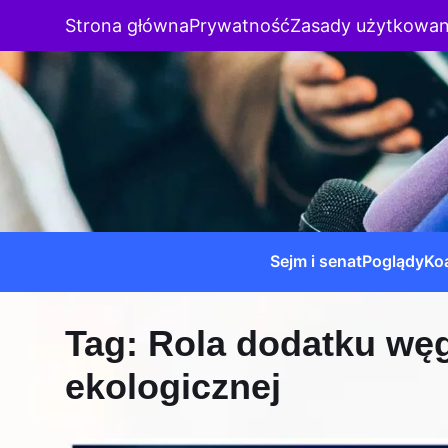
Strona główna
Prywatność
Zasady użytkowan
Sejm i senat
Poglądy
Koa
Tag:
Rola dodatku węg
ekologicznej