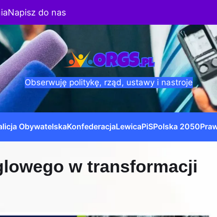
ia
Napisz do nas
Obserwuję politykę, rząd, ustawy i nastroje
licja Obywatelska
Konfederacja
Lewica
PiS
Polska 2050
Praw
lowego w transformacji