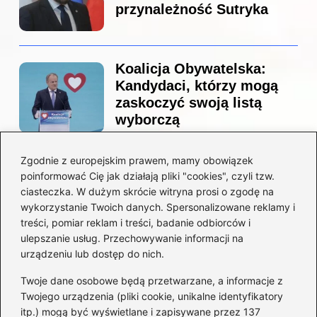
przynależność Sutryka
Koalicja Obywatelska:
Kandydaci, którzy mogą
zaskoczyć swoją listą
wyborczą
Zgodnie z europejskim prawem, mamy obowiązek
Co naprawdę sprzedał
poinformować Cię jak działają pliki "cookies", czyli tzw.
Tusk? Zaskakujące kulisy
ciasteczka. W dużym skrócie witryna prosi o zgodę na
wyprzedaży spółek
wykorzystanie Twoich danych. Spersonalizowane reklamy i
państwowych
treści, pomiar reklam i treści, badanie odbiorców i
ulepszanie usług. Przechowywanie informacji na
urządzeniu lub dostęp do nich.
Twoje dane osobowe będą przetwarzane, a informacje z
Borys Budka: odkryj kulisy
Twojego urządzenia (pliki cookie, unikalne identyfikatory
jego fascynującej kariery
itp.) mogą być wyświetlane i zapisywane przez 137