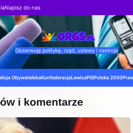
ia
Napisz do nas
Obserwuję politykę, rząd, ustawy i nastroje
licja Obywatelska
Konfederacja
Lewica
PiS
Polska 2050
Praw
tów i komentarze