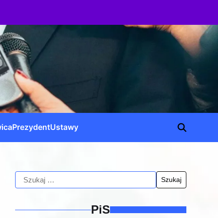
ica
Prezydent
Ustawy
PiS