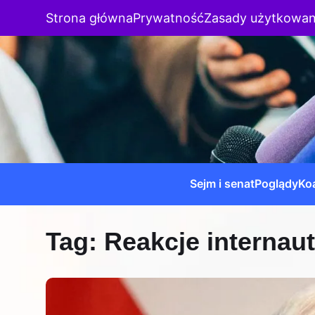
Strona główna
Prywatność
Zasady użytkowan
Sejm i senat
Poglądy
Koa
Tag:
Reakcje internau