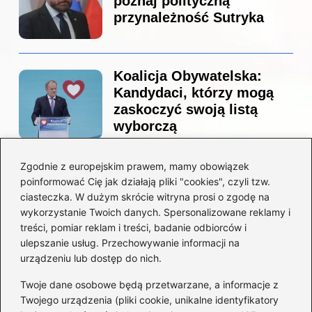
poznaj polityczną
przynależność Sutryka
Koalicja Obywatelska:
Kandydaci, którzy mogą
zaskoczyć swoją listą
wyborczą
Zgodnie z europejskim prawem, mamy obowiązek
Co naprawdę sprzedał
poinformować Cię jak działają pliki "cookies", czyli tzw.
Tusk? Zaskakujące kulisy
ciasteczka. W dużym skrócie witryna prosi o zgodę na
wyprzedaży spółek
wykorzystanie Twoich danych. Spersonalizowane reklamy i
państwowych
treści, pomiar reklam i treści, badanie odbiorców i
ulepszanie usług. Przechowywanie informacji na
urządzeniu lub dostęp do nich.
Twoje dane osobowe będą przetwarzane, a informacje z
Borys Budka: odkryj kulisy
Twojego urządzenia (pliki cookie, unikalne identyfikatory
jego fascynującej kariery