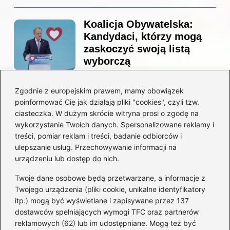
Koalicja Obywatelska:
Kandydaci, którzy mogą
zaskoczyć swoją listą
wyborczą
Zgodnie z europejskim prawem, mamy obowiązek
Co naprawdę sprzedał
poinformować Cię jak działają pliki "cookies", czyli tzw.
Tusk? Zaskakujące kulisy
ciasteczka. W dużym skrócie witryna prosi o zgodę na
wyprzedaży spółek
wykorzystanie Twoich danych. Spersonalizowane reklamy i
państwowych
treści, pomiar reklam i treści, badanie odbiorców i
ulepszanie usług. Przechowywanie informacji na
urządzeniu lub dostęp do nich.
Twoje dane osobowe będą przetwarzane, a informacje z
Borys Budka: odkryj kulisy
Twojego urządzenia (pliki cookie, unikalne identyfikatory
jego fascynującej kariery
itp.) mogą być wyświetlane i zapisywane przez 137
politycznej
dostawców spełniających wymogi TFC oraz partnerów
reklamowych (62) lub im udostępniane. Mogą też być