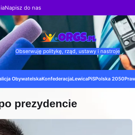
ia
Napisz do nas
Obserwuję politykę, rząd, ustawy i nastroje
licja Obywatelska
Konfederacja
Lewica
PiS
Polska 2050
Praw
 po prezydencie