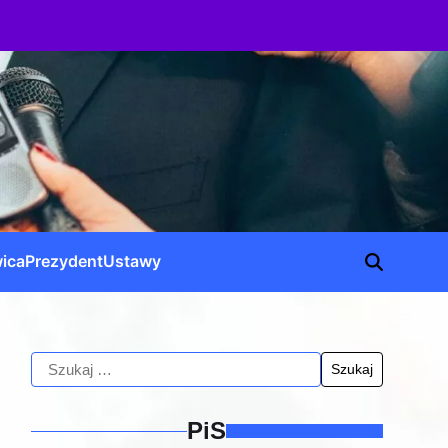
ica
Prezydent
Ustawy
PiS