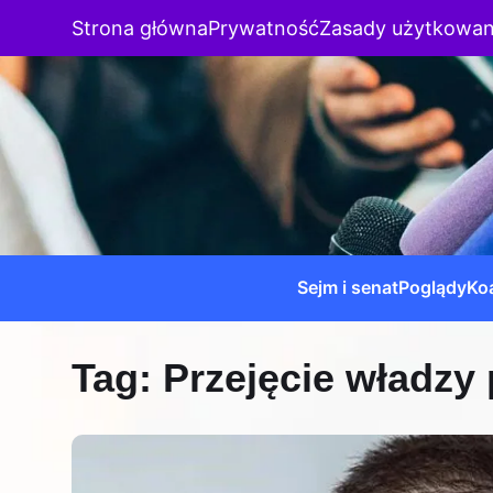
Strona główna
Prywatność
Zasady użytkowan
Sejm i senat
Poglądy
Koa
Tag:
Przejęcie władzy