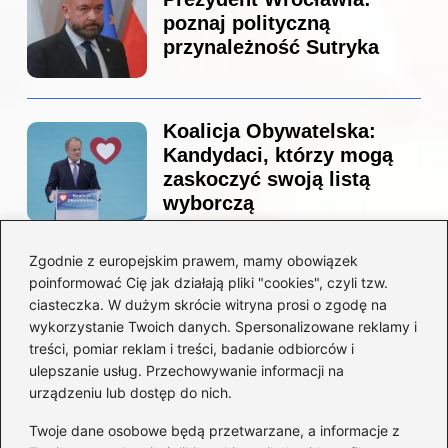
poznaj polityczną
przynależność Sutryka
Koalicja Obywatelska:
Kandydaci, którzy mogą
zaskoczyć swoją listą
wyborczą
Zgodnie z europejskim prawem, mamy obowiązek
Co naprawdę sprzedał
poinformować Cię jak działają pliki "cookies", czyli tzw.
Tusk? Zaskakujące kulisy
ciasteczka. W dużym skrócie witryna prosi o zgodę na
wyprzedaży spółek
wykorzystanie Twoich danych. Spersonalizowane reklamy i
państwowych
treści, pomiar reklam i treści, badanie odbiorców i
ulepszanie usług. Przechowywanie informacji na
urządzeniu lub dostęp do nich.
Twoje dane osobowe będą przetwarzane, a informacje z
Borys Budka: odkryj kulisy