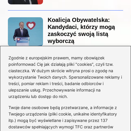
Koalicja Obywatelska:
Kandydaci, którzy mogą
zaskoczyć swoją listą
wyborczą
Zgodnie z europejskim prawem, mamy obowiązek
Co naprawdę sprzedał
poinformować Cię jak działają pliki "cookies", czyli tzw.
Tusk? Zaskakujące kulisy
ciasteczka. W dużym skrócie witryna prosi o zgodę na
wyprzedaży spółek
wykorzystanie Twoich danych. Spersonalizowane reklamy i
państwowych
treści, pomiar reklam i treści, badanie odbiorców i
ulepszanie usług. Przechowywanie informacji na
urządzeniu lub dostęp do nich.
Twoje dane osobowe będą przetwarzane, a informacje z
Borys Budka: odkryj kulisy
Twojego urządzenia (pliki cookie, unikalne identyfikatory
jego fascynującej kariery
itp.) mogą być wyświetlane i zapisywane przez 137
politycznej
dostawców spełniających wymogi TFC oraz partnerów