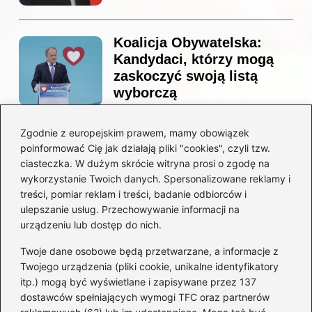
Koalicja Obywatelska:
Kandydaci, którzy mogą
zaskoczyć swoją listą
wyborczą
Zgodnie z europejskim prawem, mamy obowiązek
Co naprawdę sprzedał
poinformować Cię jak działają pliki "cookies", czyli tzw.
Tusk? Zaskakujące kulisy
ciasteczka. W dużym skrócie witryna prosi o zgodę na
wyprzedaży spółek
wykorzystanie Twoich danych. Spersonalizowane reklamy i
państwowych
treści, pomiar reklam i treści, badanie odbiorców i
ulepszanie usług. Przechowywanie informacji na
urządzeniu lub dostęp do nich.
Twoje dane osobowe będą przetwarzane, a informacje z
Borys Budka: odkryj kulisy
Twojego urządzenia (pliki cookie, unikalne identyfikatory
jego fascynującej kariery
itp.) mogą być wyświetlane i zapisywane przez 137
politycznej
dostawców spełniających wymogi TFC oraz partnerów