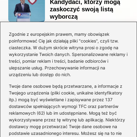
Kandydaci, którzy mogą
zaskoczyć swoją listą
wyborczą
Zgodnie z europejskim prawem, mamy obowiązek
Co naprawdę sprzedał
poinformować Cię jak działają pliki "cookies", czyli tzw.
Tusk? Zaskakujące kulisy
ciasteczka. W dużym skrócie witryna prosi o zgodę na
wyprzedaży spółek
wykorzystanie Twoich danych. Spersonalizowane reklamy i
państwowych
treści, pomiar reklam i treści, badanie odbiorców i
ulepszanie usług. Przechowywanie informacji na
urządzeniu lub dostęp do nich.
Twoje dane osobowe będą przetwarzane, a informacje z
Borys Budka: odkryj kulisy
Twojego urządzenia (pliki cookie, unikalne identyfikatory
jego fascynującej kariery
itp.) mogą być wyświetlane i zapisywane przez 137
politycznej
dostawców spełniających wymogi TFC oraz partnerów
reklamowych (62) lub im udostępniane. Mogą też być
wykorzystywane przez tę witrynę lub aplikację. Niektórzy
dostawcy mogę przetwarzać Twoje dane osobowe na
Zaskakujące fakty o
podstawie uzasadnionego interesu. Możesz się na to nie
przynależności Tuska: W