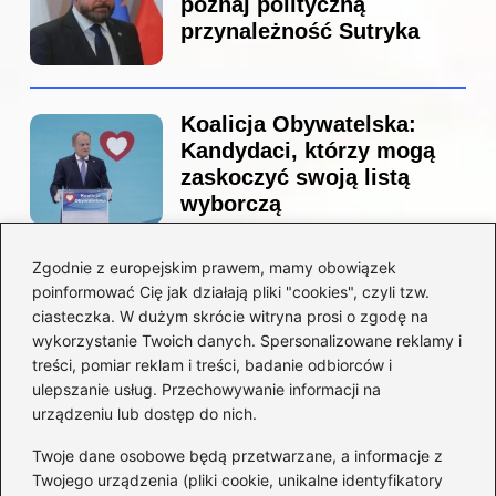
poznaj polityczną
przynależność Sutryka
Koalicja Obywatelska:
Kandydaci, którzy mogą
zaskoczyć swoją listą
wyborczą
Zgodnie z europejskim prawem, mamy obowiązek
Co naprawdę sprzedał
poinformować Cię jak działają pliki "cookies", czyli tzw.
Tusk? Zaskakujące kulisy
ciasteczka. W dużym skrócie witryna prosi o zgodę na
wyprzedaży spółek
wykorzystanie Twoich danych. Spersonalizowane reklamy i
państwowych
treści, pomiar reklam i treści, badanie odbiorców i
ulepszanie usług. Przechowywanie informacji na
urządzeniu lub dostęp do nich.
Twoje dane osobowe będą przetwarzane, a informacje z
Borys Budka: odkryj kulisy
Twojego urządzenia (pliki cookie, unikalne identyfikatory
jego fascynującej kariery