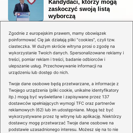
Kandydaci, którzy mogą
zaskoczyć swoją listą
wyborczą
Zgodnie z europejskim prawem, mamy obowiązek
Co naprawdę sprzedał
poinformować Cię jak działają pliki "cookies", czyli tzw.
Tusk? Zaskakujące kulisy
ciasteczka. W dużym skrócie witryna prosi o zgodę na
wyprzedaży spółek
wykorzystanie Twoich danych. Spersonalizowane reklamy i
państwowych
treści, pomiar reklam i treści, badanie odbiorców i
ulepszanie usług. Przechowywanie informacji na
urządzeniu lub dostęp do nich.
Twoje dane osobowe będą przetwarzane, a informacje z
Borys Budka: odkryj kulisy
Twojego urządzenia (pliki cookie, unikalne identyfikatory
jego fascynującej kariery
itp.) mogą być wyświetlane i zapisywane przez 137
politycznej
dostawców spełniających wymogi TFC oraz partnerów
reklamowych (62) lub im udostępniane. Mogą też być
wykorzystywane przez tę witrynę lub aplikację. Niektórzy
dostawcy mogę przetwarzać Twoje dane osobowe na
Zaskakujące fakty o
podstawie uzasadnionego interesu. Możesz się na to nie
przynależności Tuska: W