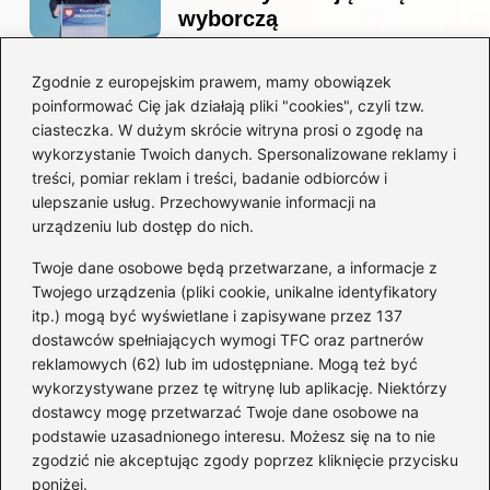
wyborczą
Zgodnie z europejskim prawem, mamy obowiązek
Co naprawdę sprzedał
poinformować Cię jak działają pliki "cookies", czyli tzw.
Tusk? Zaskakujące kulisy
ciasteczka. W dużym skrócie witryna prosi o zgodę na
wyprzedaży spółek
wykorzystanie Twoich danych. Spersonalizowane reklamy i
państwowych
treści, pomiar reklam i treści, badanie odbiorców i
ulepszanie usług. Przechowywanie informacji na
urządzeniu lub dostęp do nich.
Twoje dane osobowe będą przetwarzane, a informacje z
Borys Budka: odkryj kulisy
Twojego urządzenia (pliki cookie, unikalne identyfikatory
jego fascynującej kariery
itp.) mogą być wyświetlane i zapisywane przez 137
politycznej
dostawców spełniających wymogi TFC oraz partnerów
reklamowych (62) lub im udostępniane. Mogą też być
wykorzystywane przez tę witrynę lub aplikację. Niektórzy
dostawcy mogę przetwarzać Twoje dane osobowe na
Zaskakujące fakty o
podstawie uzasadnionego interesu. Możesz się na to nie
przynależności Tuska: W
zgodzić nie akceptując zgody poprzez kliknięcie przycisku
jakiej partii naprawdę
poniżej.