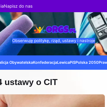
ia
Napisz do nas
Obserwuję politykę, rząd, ustawy i nastroje
licja Obywatelska
Konfederacja
Lewica
PiS
Polska 2050
Praw
 4 ustawy o CIT