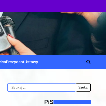
ica
Prezydent
Ustawy
PiS